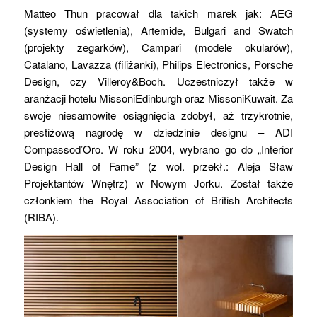
Matteo Thun pracował dla takich marek jak: AEG
(systemy oświetlenia), Artemide, Bulgari and Swatch
(projekty zegarków), Campari (modele okularów),
Catalano, Lavazza (filiżanki), Philips Electronics, Porsche
Design, czy Villeroy&Boch. Uczestniczył także w
aranżacji hotelu MissoniEdinburgh oraz MissoniKuwait. Za
swoje niesamowite osiągnięcia zdobył, aż trzykrotnie,
prestiżową nagrodę w dziedzinie designu – ADI
Compassod’Oro. W roku 2004, wybrano go do „Interior
Design Hall of Fame” (z wol. przekł.: Aleja Sław
Projektantów Wnętrz) w Nowym Jorku. Został także
członkiem the Royal Association of British Architects
(RIBA).