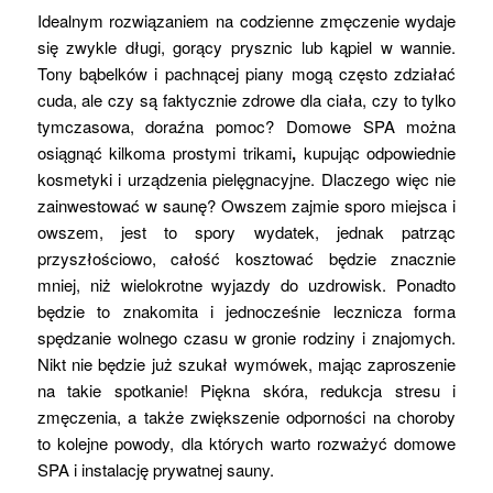
Idealnym rozwiązaniem na codzienne zmęczenie wydaje
się zwykle długi, gorący prysznic lub kąpiel w wannie.
Tony bąbelków i pachnącej piany mogą często zdziałać
cuda, ale czy są faktycznie zdrowe dla ciała, czy to tylko
tymczasowa, doraźna pomoc? Domowe SPA można
osiągnąć kilkoma prostymi trikami
,
kupując odpowiednie
kosmetyki i urządzenia pielęgnacyjne. Dlaczego więc nie
zainwestować w saunę? Owszem zajmie sporo miejsca i
owszem, jest to spory wydatek, jednak patrząc
przyszłościowo, całość kosztować będzie znacznie
mniej, niż wielokrotne wyjazdy do uzdrowisk. Ponadto
będzie to znakomita i jednocześnie lecznicza forma
spędzanie wolnego czasu w gronie rodziny i znajomych.
Nikt nie będzie już szukał wymówek, mając zaproszenie
na takie spotkanie! Piękna skóra, redukcja stresu i
zmęczenia, a także zwiększenie odporności na choroby
to kolejne powody, dla których warto rozważyć domowe
SPA i instalację prywatnej sauny.