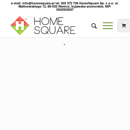
e-mail: info@homesquare.pl tel. 502 372 736 HomeSquare Sp. z o.o. ul.
Malinowskiego 12, 86-032 Niemcz, kujawsko-pomorskie, NIP:
5542923637