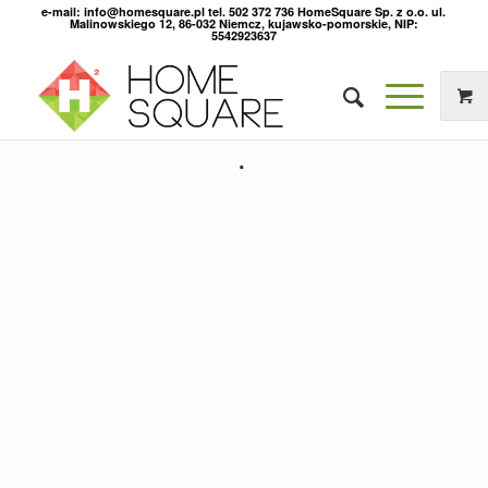
e-mail: info@homesquare.pl tel. 502 372 736 HomeSquare Sp. z o.o. ul.
Malinowskiego 12, 86-032 Niemcz, kujawsko-pomorskie, NIP:
5542923637