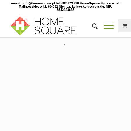
e-mail: info@homesquare.pl tel. 502 372 736 HomeSquare Sp. z o.o. ul.
Malinowskiego 12, 86-032 Niemcz, kujawsko-pomorskie, NIP:
5542923637