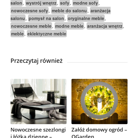
salon
wystrój wnętrz
sofy
modne sofy
,
,
,
,
nowoczesne sofy
meble do salonu
aranżacja
,
,
salonu
pomysł na salon
oryginalne meble
,
,
,
nowoczesne meble
modne meble
aranżacja wnętrz
,
,
,
meble
eklektyczne meble
,
Przeczytaj również
Nowoczesne szezlongi
Załóż domowy ogród –
i łóżka dzienne –
OGarden