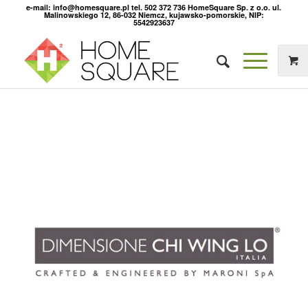
e-mail: info@homesquare.pl tel. 502 372 736 HomeSquare Sp. z o.o. ul.
Malinowskiego 12, 86-032 Niemcz, kujawsko-pomorskie, NIP:
5542923637