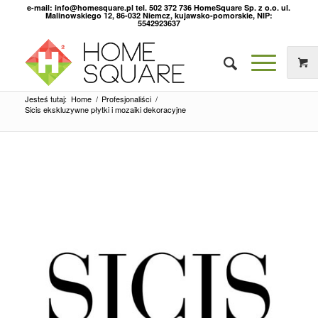
e-mail: info@homesquare.pl tel. 502 372 736 HomeSquare Sp. z o.o. ul.
Malinowskiego 12, 86-032 Niemcz, kujawsko-pomorskie, NIP:
5542923637
Jesteś tutaj:
Home
/
Profesjonaliści
/
Sicis ekskluzywne płytki i mozaiki dekoracyjne