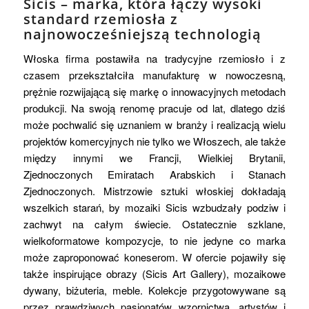
Sicis – marka, która łączy wysoki
standard rzemiosła z
najnowocześniejszą technologią
Włoska firma postawiła na tradycyjne rzemiosło i z
czasem przekształciła manufakturę w nowoczesną,
prężnie rozwijającą się markę o innowacyjnych metodach
produkcji. Na swoją renomę pracuje od lat, dlatego dziś
może pochwalić się uznaniem w branży i realizacją wielu
projektów komercyjnych nie tylko we Włoszech, ale także
między innymi we Francji, Wielkiej Brytanii,
Zjednoczonych Emiratach Arabskich i Stanach
Zjednoczonych. Mistrzowie sztuki włoskiej dokładają
wszelkich starań, by mozaiki Sicis wzbudzały podziw i
zachwyt na całym świecie. Ostatecznie szklane,
wielkoformatowe kompozycje, to nie jedyne co marka
może zaproponować koneserom. W ofercie pojawiły się
także inspirujące obrazy (Sicis Art Gallery), mozaikowe
dywany, biżuteria, meble. Kolekcje przygotowywane są
przez prawdziwych pasjonatów wzornictwa, artystów i