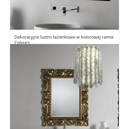
Dekoracyjne lustro łazienkowe w kolorowej ramie
Colours
2.445,00
zł
z Vat