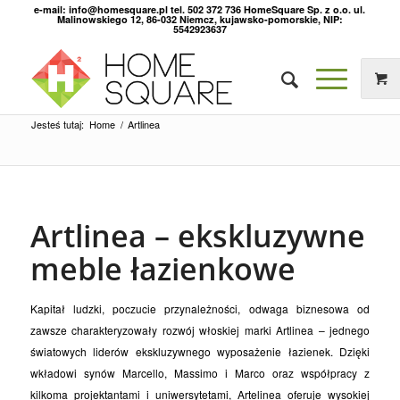
e-mail: info@homesquare.pl tel. 502 372 736 HomeSquare Sp. z o.o. ul.
Malinowskiego 12, 86-032 Niemcz, kujawsko-pomorskie, NIP:
5542923637
Jesteś tutaj:
Home
/
Artlinea
Artlinea – ekskluzywne
meble łazienkowe
Kapitał ludzki, poczucie przynależności, odwaga biznesowa od
zawsze charakteryzowały rozwój włoskiej marki Artlinea – jednego
światowych liderów ekskluzywnego wyposażenie łazienek. Dzięki
wkładowi synów Marcello, Massimo i Marco oraz współpracy z
kilkoma projektantami i uniwersytetami, Artelinea oferuje wysokiej