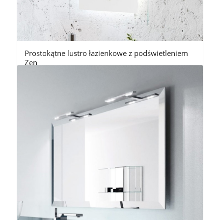
Prostokątne lustro łazienkowe z podświetleniem
Zen
2.450,00
zł
z Vat