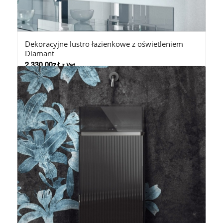
Dekoracyjne lustro łazienkowe z oświetleniem
Diamant
2.330,00
zł
z Vat