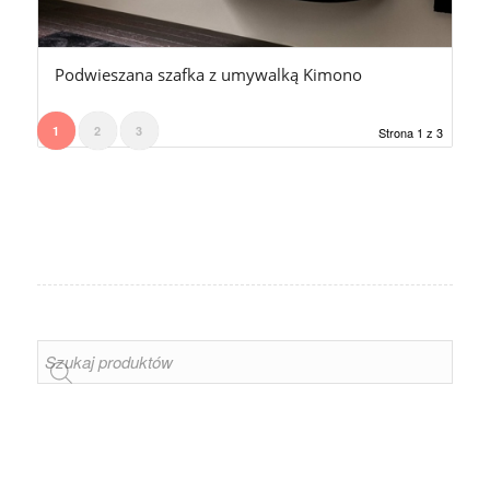
Podwieszana szafka z umywalką Kimono
1
2
3
Strona 1 z 3