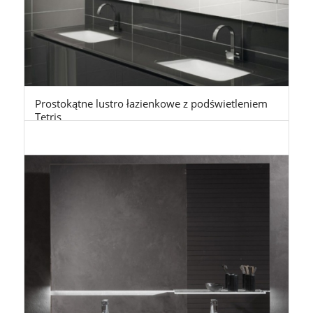
Prostokątne lustro łazienkowe z podświetleniem
Tetris
3.750,00
zł
z Vat