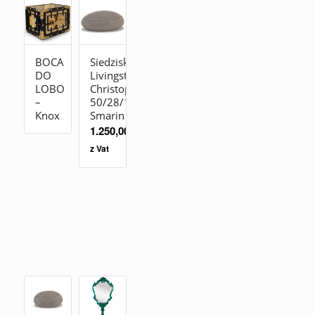
BOCA
Siedzisko
DO
Livingstones
LOBO
Christophe
–
50/28/19
Knox
Smarin
1.250,00
zł
z Vat