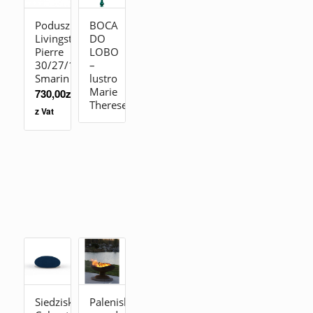
Poduszka
BOCA
Livingstones
DO
Pierre
LOBO
30/27/19
–
Smarin
lustro
Marie
730,00
zł
Therese
z Vat
Siedzisko
Palenisko