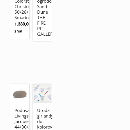
Colorstones
ogrodowe
Christophe
Sand
50/28/19
Dune
Smarin
THE
FIRE
1.380,00
zł
PIT
z Vat
GALLERY
Poduszka
Urodzinowe
Livingstones
girlandy
Jacques
do
44/30/25
kolorowania