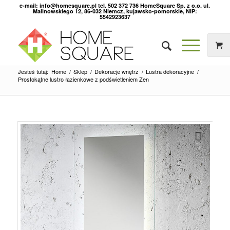
e-mail: info@homesquare.pl tel. 502 372 736 HomeSquare Sp. z o.o. ul.
Malinowskiego 12, 86-032 Niemcz, kujawsko-pomorskie, NIP:
5542923637
Jesteś tutaj:
Home
/
Sklep
/
Dekoracje wnętrz
/
Lustra dekoracyjne
/
Prostokątne lustro łazienkowe z podświetleniem Zen