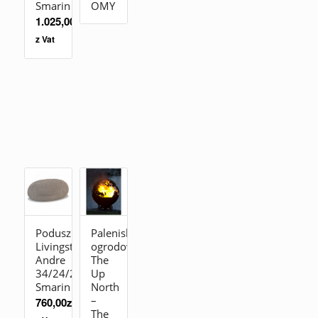
Smarin
OMY
1.025,00
zł
z Vat
Poduszka
Palenisko
Livingstones
ogrodowe
Andre
The
34/24/20
Up
Smarin
North
–
760,00
zł
The