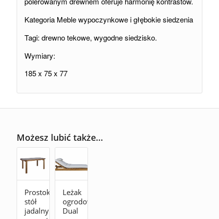
polerowanym drewnem oferuje harmonię kontrastów.
Kategoria Meble wypoczynkowe i głębokie siedzenia
Tagi: drewno tekowe, wygodne siedzisko.
Wymiary:
185 x 75 x 77
Możesz lubić także…
Prostokątny
Leżak
stół
ogrodowy
jadalny
Dual