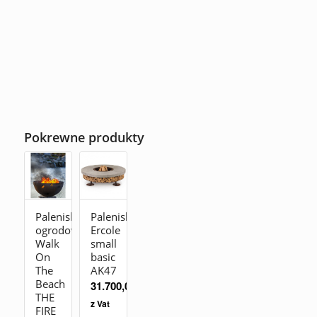
Pokrewne produkty
Palenisko
Palenisko
ogrodowe
Ercole
Walk
small
On
basic
The
AK47
Beach
31.700,00
zł
THE
z Vat
FIRE