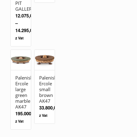
PIT
GALLERY
12.075,00
zł
–
14.295,00
zł
z Vat
Palenisko
Palenisko
Ercole
Ercole
large
small
green
brown
marble
AK47
AK47
33.800,00
zł
195.000,00
zł
z Vat
z Vat