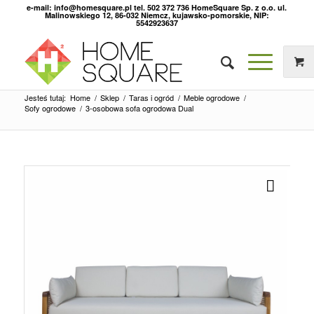
e-mail: info@homesquare.pl tel. 502 372 736 HomeSquare Sp. z o.o. ul.
Malinowskiego 12, 86-032 Niemcz, kujawsko-pomorskie, NIP:
5542923637
Jesteś tutaj:
Home
/
Sklep
/
Taras i ogród
/
Meble ogrodowe
/
Sofy ogrodowe
/
3-osobowa sofa ogrodowa Dual