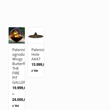
Palenisko
Palenisko
ogrodowe
Hole
Wings
AK47
Butterfly
15.999,00
zł
THE
z Vat
FIRE
PIT
GALLERY
19.999,00
zł
–
24.000,00
zł
z Vat