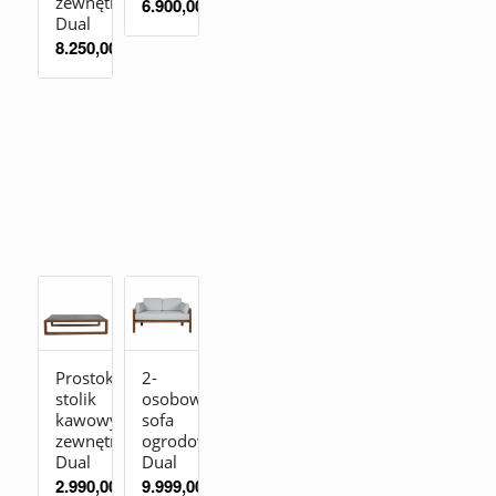
zewnętrzny
6.900,00
zł
Dual
8.250,00
zł
Prostokątny
2-
stolik
osobowa
kawowy
sofa
zewnętrzny
ogrodowa
Dual
Dual
2.990,00
zł
9.999,00
zł