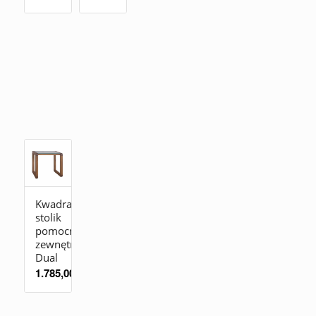
Kwadratowy
stolik
pomocniczy
zewnętrzny
Dual
1.785,00
zł