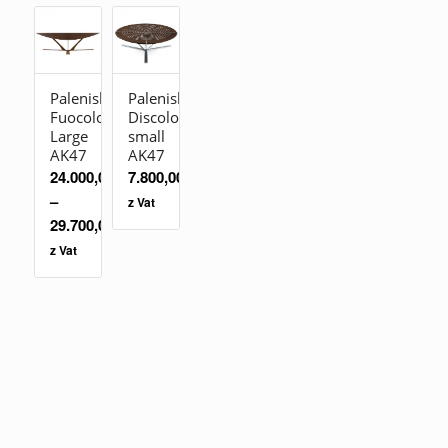
Palenisko
Palenisko
Fuocolo
Discolo
Large
small
AK47
AK47
24.000,00
zł
7.800,00
zł
–
z Vat
29.700,00
zł
z Vat