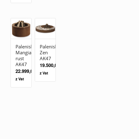
Palenisko
Palenisko
Mangiafuoco
Zen
rust
AK47
AK47
19.500,00
zł
22.999,00
zł
z Vat
z Vat