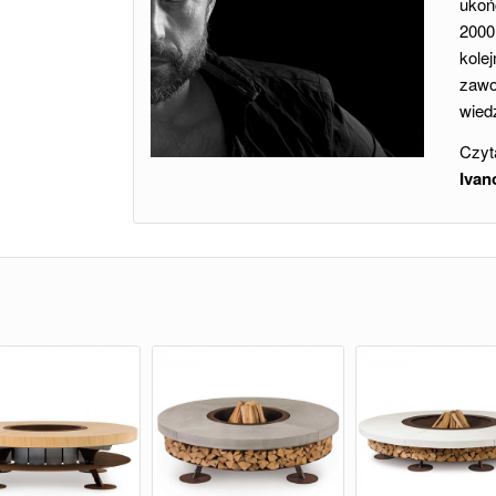
ukoń
2000
kol
zaw
wie
Czyta
Ivan