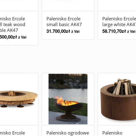
nisko Ercole
Palenisko Ercole
Palenisko Ercol
l teak wood
small basic AK47
large white AK4
ble AK47
31.700,00
zł
58.710,70
zł
z Vat
z Vat
500,00
zł
z Vat
nisko Ercole
Palenisko ogrodowe
Palenisko