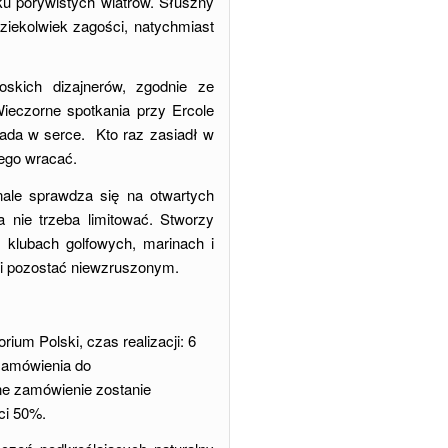
ku porywistych wiatrów. Słuszny
ziekolwiek zagości, natychmiast
oskich dizajnerów, zgodnie ze
Wieczorne spotkania przy Ercole
pada w serce. Kto raz zasiadł w
iego wracać.
ale sprawdza się na otwartych
a nie trzeba limitować. Stworzy
, klubach golfowych, marinach i
 i pozostać niewzruszonym.
um Polski, czas realizacji: 6
 zamówienia do
lne zamówienie zostanie
ci 50%.