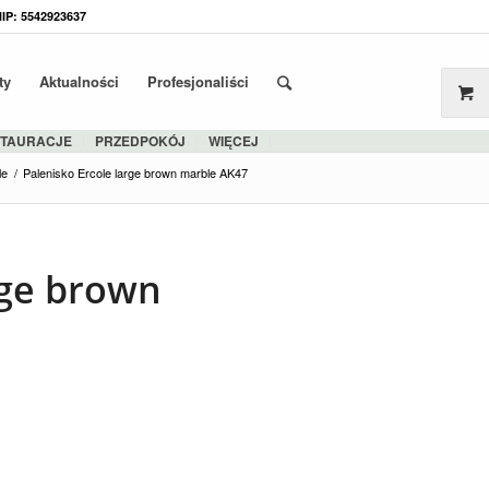
NIP: 5542923637
ty
Aktualności
Profesjonaliści
STAURACJE
PRZEDPOKÓJ
WIĘCEJ
le
/
Palenisko Ercole large brown marble AK47
rge brown