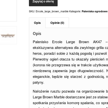
SKU:
Ercole_large_brown_marble
Kategorie:
Paleniska ogrodowe i
Opis
Opinie (0)
Opis
Palenisko Ercole Large Brown AK47
ekskluzywna alternatywa dla zwykłego grilla c
heros, poradzi sobie z każdą pogodą i pozwoli
Pierwotny ogień otacza tu okazały pierście
(korona nie przegrzewa się w trakcie użytkowan
nierdzewną zapewnia jego długowieczność. N
eleganckie, będzie się starzeć z godnością, n
patyny.
Nałożenie rusztu pozwala na organizowanie b
Large Brown Marble dostarczane jest ze stalow
spotkania przysłania komorę spalania, co spra