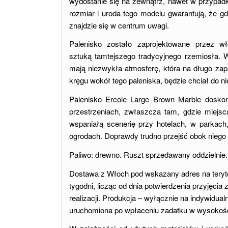
wydostanie się na zewnątrz, nawet w przypad
rozmiar i uroda tego modelu gwarantują, że gd
znajdzie się w centrum uwagi.
Palenisko zostało zaprojektowane przez wł
sztuką tamtejszego tradycyjnego rzemiosła. 
mają niezwykła atmosferę, która na długo za
kręgu wokół tego paleniska, będzie chciał do n
Palenisko Ercole Large Brown Marble doskon
przestrzeniach, zwłaszcza tam, gdzie miejsc
wspaniałą scenerię przy hotelach, w parkach
ogrodach. Doprawdy trudno przejść obok niego
Paliwo: drewno. Ruszt sprzedawany oddzielnie.
Dostawa z Włoch pod wskazany adres na terytori
tygodni, licząc od dnia potwierdzenia przyjęcia
realizacji. Produkcja – wyłącznie na indywidua
uruchomiona po wpłaceniu zadatku w wysokoś