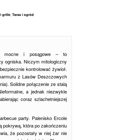
,
 grille
Taras i ogród
 – mocne i posągowe – to
zy ogniska. Niczym mitologiczny
 bezpiecznie kontrolować żywioł.
ń marmuru z Lasów Deszczowych
ia). Solidne połączenie ze stalą
ieformalne, a jednak niezwykle
abierając coraz szlachetniejszej
arbecue party. Palenisko Ercole
ą pokrywą, która po zakończeniu
wia, że pozostały w niej żar nie