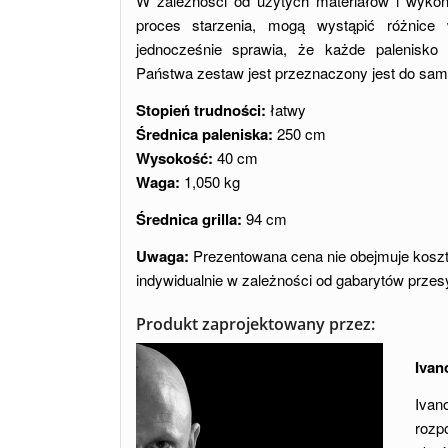
W zależności od użytych materiałów i wykoń
proces starzenia, mogą wystąpić różnice 
jednocześnie sprawia, że każde palenisko 
Państwa zestaw jest przeznaczony jest do sam
Stopień trudności:
łatwy
Średnica paleniska:
250 cm
Wysokość:
40 cm
Waga:
1,050 kg
Średnica grilla:
94 cm
Uwaga:
Prezentowana cena nie obejmuje kosztó
indywidualnie w zależności od gabarytów przesy
Produkt zaprojektowany przez:
Ivan
Iva
rozp