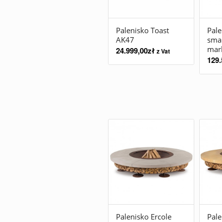
Palenisko Toast
Pale
AK47
smal
mar
24.999,00
zł
z Vat
129.
Palenisko Ercole
Pale