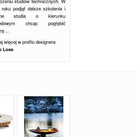
czeniu studiów technicznych. W
 roku podjął dalsze szkolenia i
ejne studia o kierunku
odowym chcąc pogłębić
dzę…
j więcej w profilu designera
o Losa