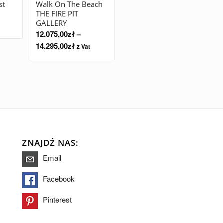
st
Walk On The Beach
THE FIRE PIT
GALLERY
12.075,00
zł
–
14.295,00
zł
z Vat
ZNAJDŹ NAS:
Email
Facebook
Pinterest