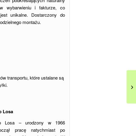
czeń podkreślających naturalny
w wybarwieniu i fakturze, co
jest unikalne. Dostarczony do
odzielnego montażu.
w transportu, które ustalane są
łki.
o Losa
no Losa – urodzony w 1966
oczął pracę natychmiast po