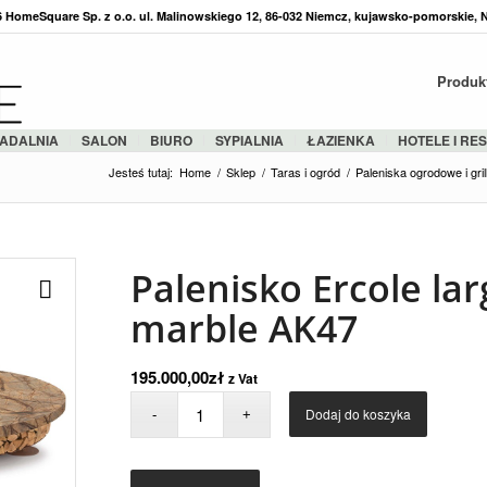
36 HomeSquare Sp. z o.o. ul. Malinowskiego 12, 86-032 Niemcz, kujawsko-pomorskie, 
Produk
ADALNIA
SALON
BIURO
SYPIALNIA
ŁAZIENKA
HOTELE I RE
Jesteś tutaj:
Home
/
Sklep
/
Taras i ogród
/
Paleniska ogrodowe i gril
Palenisko Ercole la
marble AK47
195.000,00
zł
z Vat
Dodaj do koszyka