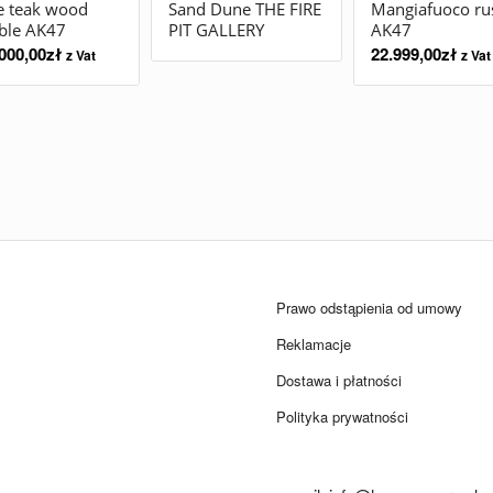
e teak wood
Sand Dune THE FIRE
Mangiafuoco ru
ble AK47
PIT GALLERY
AK47
000,00
zł
22.999,00
zł
z Vat
z Vat
Prawo odstąpienia od umowy
Reklamacje
Dostawa i płatności
Polityka prywatności