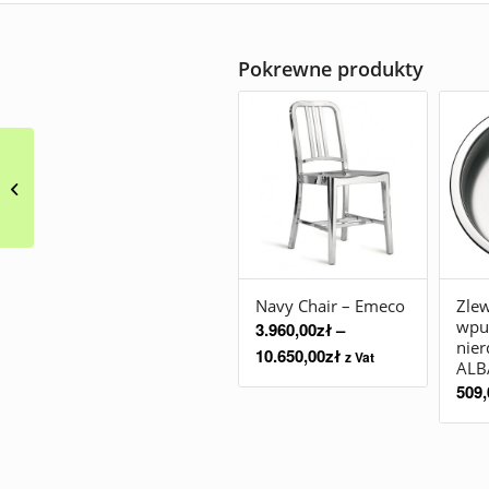
Pokrewne produkty
Bateria kuchenna
MF22CR2 UNIVERSAL
SMEG
Navy Chair – Emeco
Zle
wpus
3.960,00
zł
–
nie
10.650,00
zł
z Vat
ALB
509,