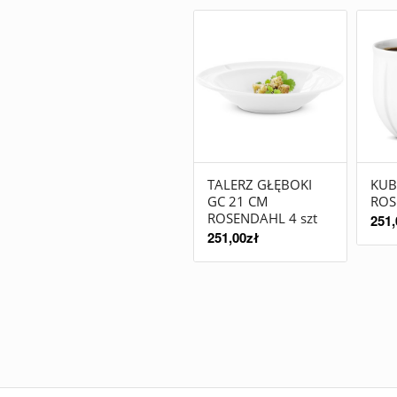
TALERZ GŁĘBOKI
KUB
GC 21 CM
ROS
ROSENDAHL 4 szt
251,
251,00
zł