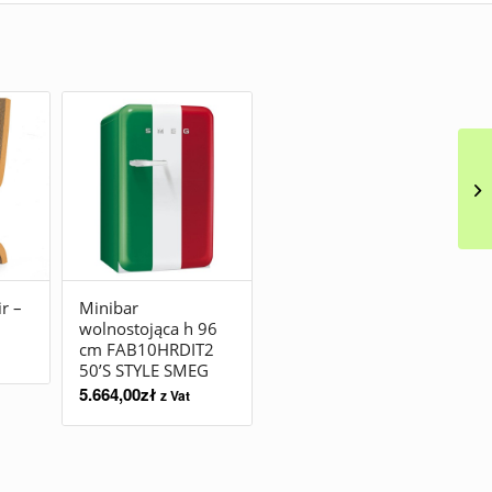
r –
Minibar
wolnostojąca h 96
cm FAB10HRDIT2
50’S STYLE SMEG
5.664,00
zł
z Vat