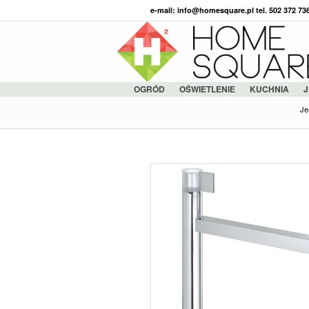
e-mail: info@homesquare.pl tel. 502 372 7
OGRÓD
OŚWIETLENIE
KUCHNIA
J
Je