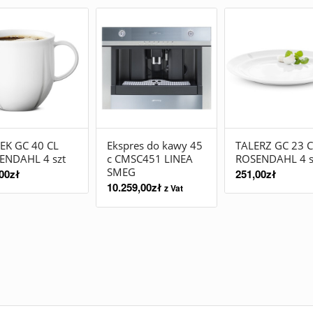
EK GC 40 CL
Ekspres do kawy 45
TALERZ GC 23 
ENDAHL 4 szt
c CMSC451 LINEA
ROSENDAHL 4 s
SMEG
00
zł
251,00
zł
10.259,00
zł
z Vat