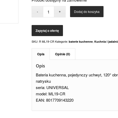
Dodaj do koszyka
SKU:
R ML19-CR
Kategorie:
,
baterie kuchenne
Kuchnia i jadalni
Opis
Opinie (0)
Opis
Bateria kuchenna, pojedynczy uchwyt, 120° obr
natrysku
seria: UNIVERSAL
model: ML19-CR
EAN: 8017709143220