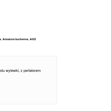
,
,
a
Armatura kuchenna
AGD
otu wylewki, z perlatorem