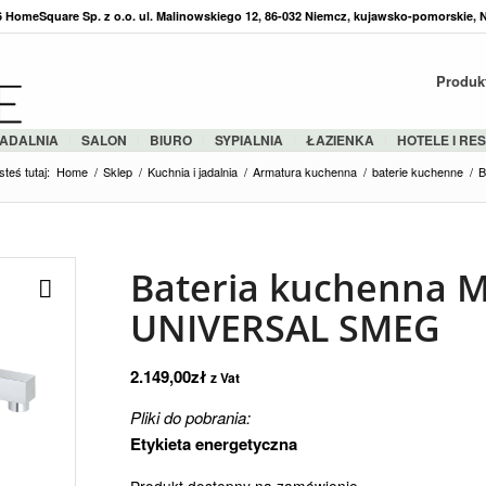
36 HomeSquare Sp. z o.o. ul. Malinowskiego 12, 86-032 Niemcz, kujawsko-pomorskie, 
Produk
ADALNIA
SALON
BIURO
SYPIALNIA
ŁAZIENKA
HOTELE I RE
steś tutaj:
Home
/
Sklep
/
Kuchnia i jadalnia
/
Armatura kuchenna
/
baterie kuchenne
/
B
Bateria kuchenna 
UNIVERSAL SMEG
2.149,00
zł
z Vat
Pliki do pobrania:
Etykieta energetyczna
Produkt dostępny na zamówienie