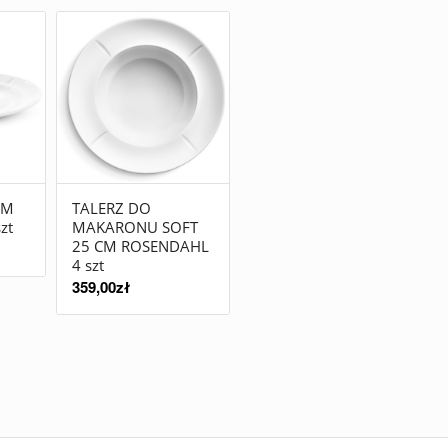
CM
TALERZ DO
zt
MAKARONU SOFT
25 CM ROSENDAHL
4 szt
359,00
zł