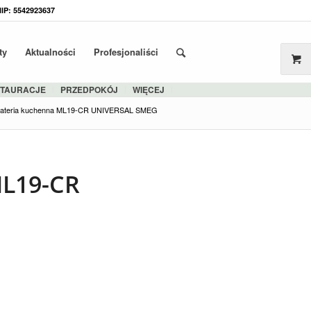
NIP: 5542923637
ty
Aktualności
Profesjonaliści
STAURACJE
PRZEDPOKÓJ
WIĘCEJ
ateria kuchenna ML19-CR UNIVERSAL SMEG
ML19-CR