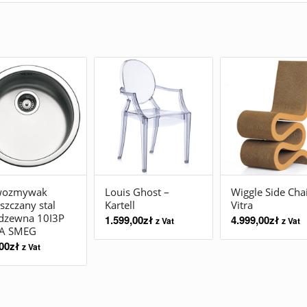
wozmywak
Louis Ghost –
Wiggle Side Chai
zczany stal
Kartell
Vitra
rdzewna 10I3P
1.599,00
zł
4.999,00
zł
z Vat
z Vat
A SMEG
00
zł
z Vat