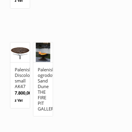
z Vat
Palenisko
Palenisko
Discolo
ogrodowe
small
Sand
AK47
Dune
THE
7.800,00
zł
FIRE
z Vat
PIT
GALLERY