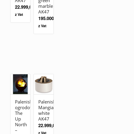
AK47
green
marble
22.999,00
zł
AK47
z Vat
195.000,00
zł
z Vat
Palenisko
Palenisko
ogrodowe
Mangiafuoco
The
white
Up
AK47
North
22.999,00
zł
–
z Vat