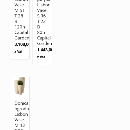
Vase
Lisbon
M 51
Vase
T 28
S 36
B
T 22
120h
B
Capital
80h
Garden
Capital
Garden
3.108,00
zł
1.443,00
zł
z Vat
z Vat
Donica
ogrodowa
Lisbon
Vase
M 43