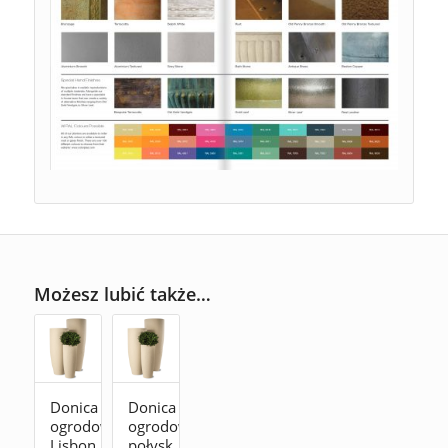
Możesz lubić także…
Donica
Donica
ogrodowa
ogrodowa
Lisbon
połysk