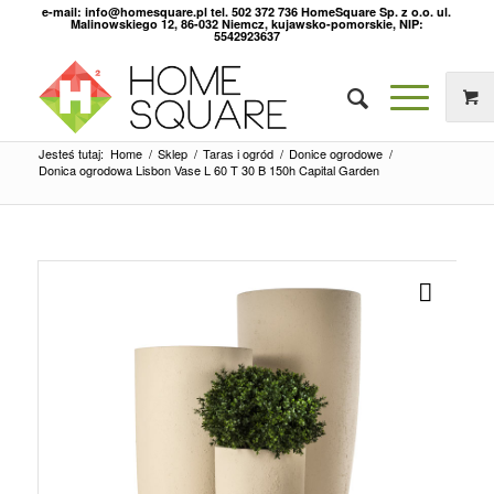
e-mail: info@homesquare.pl tel. 502 372 736 HomeSquare Sp. z o.o. ul.
Malinowskiego 12, 86-032 Niemcz, kujawsko-pomorskie, NIP:
5542923637
Jesteś tutaj:
Home
/
Sklep
/
Taras i ogród
/
Donice ogrodowe
/
Donica ogrodowa Lisbon Vase L 60 T 30 B 150h Capital Garden