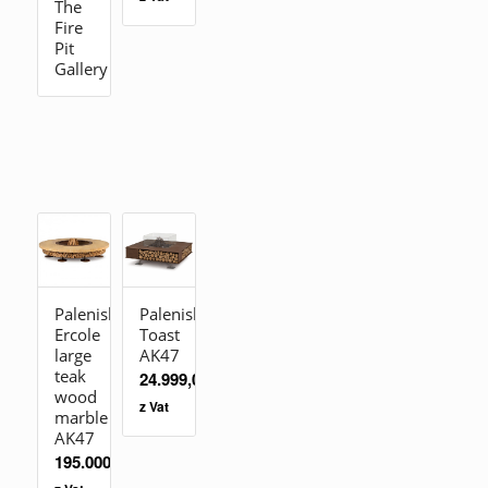
The
Fire
Pit
Gallery
Palenisko
Palenisko
Ercole
Toast
large
AK47
teak
24.999,00
zł
wood
z Vat
marble
AK47
195.000,00
zł