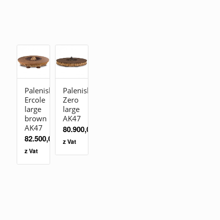
Palenisko
Palenisko
Ercole
Zero
large
large
brown
AK47
AK47
80.900,00
zł
82.500,00
zł
z Vat
z Vat