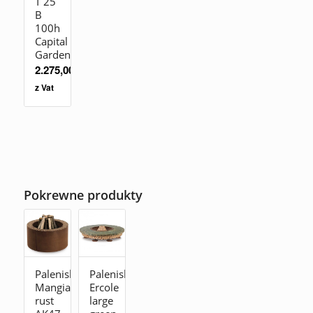
T 25
B
100h
Capital
Garden
2.275,00
zł
z Vat
Pokrewne produkty
Palenisko
Palenisko
Mangiafuoco
Ercole
rust
large