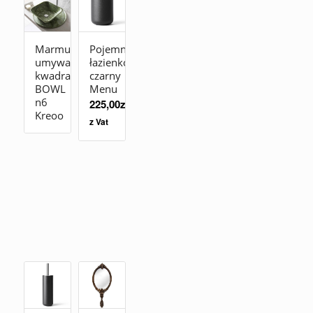
Marmurowa
Pojemnik
umywalka
łazienkowy
kwadratowa
czarny
BOWL
Menu
n6
225,00
zł
Kreoo
z Vat