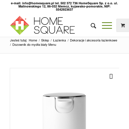
e-mail: info@homesquare.pl tel. 502 372 736 HomeSquare Sp. z o.o. ul.
Malinowskiego 12, 86-032 Niemcz, kujawsko-pomorskie, NIP:
5542923637
Jesteś tutaj:
Home
/
Sklep
/
Łazienka
/
Dekoracje i akcesoria łazienkowe
/
Dozownik do mydła biały Menu