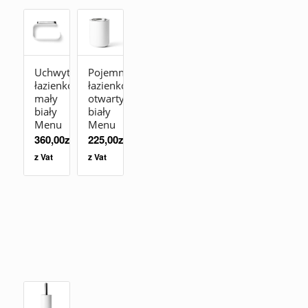
Uchwyt
Pojemnik
łazienkowy
łazienkowy
mały
otwarty
biały
biały
Menu
Menu
360,00
zł
225,00
zł
z Vat
z Vat