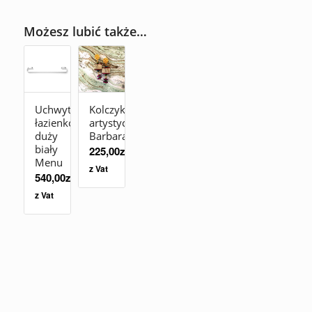
Możesz lubić także…
Uchwyt
Kolczyki
łazienkowy
artystyczne
duży
Barbara
biały
225,00
zł
Menu
z Vat
540,00
zł
z Vat