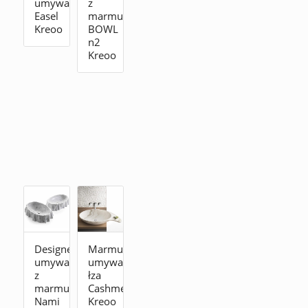
umywalkę
z
Easel
marmuru
Kreoo
BOWL
n2
Kreoo
Designerska
Marmurowa
umywalka
umywalka
z
łza
marmuru
Cashmere
Nami
Kreoo