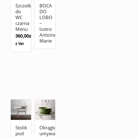
Szczotka
BOCA
do
DO
WC
LOBO
czarna
–
Menu
lustro
Antoinette
360,00
zł
Marie
z Vat
Stolik
Okrągła
pod
umywalka