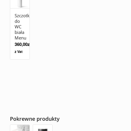
Szczotka
do
WC
biała
Menu
360,00
zł
z Vat
Pokrewne produkty