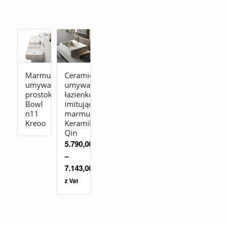
Marmurowa
Ceramiczna
umywalka
umywalka
prostokątna
łazienkowa
Bowl
imitująca
n11
marmur
Kreoo
Keramik
Qin
5.790,00
zł
–
7.143,00
zł
z Vat