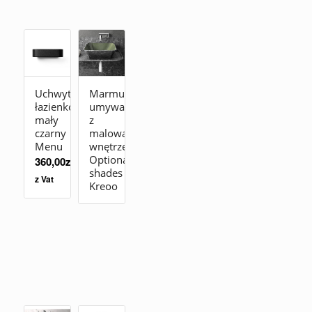
Uchwyt
Marmurowa
łazienkowy
umywalka
mały
z
czarny
malowanym
Menu
wnętrzem
Optional
360,00
zł
shades
z Vat
Kreoo