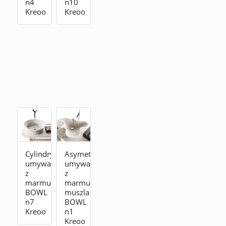
n4
n10
Kreoo
Kreoo
Cylindryczna
Asymetryczna
umywalka
umywalka
z
z
marmuru
marmuru
BOWL
muszla
n7
BOWL
Kreoo
n1
Kreoo