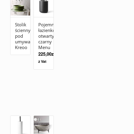
Stolik
Pojemnik
ścienny
łazienkowy
pod
otwarty
umywalkę
czarny
Kreoo
Menu
225,00
zł
z Vat