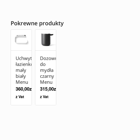
Pokrewne produkty
Uchwyt
Dozownik
łazienkowy
do
mały
mydła
biały
czarny
Menu
Menu
360,00
zł
315,00
zł
z Vat
z Vat