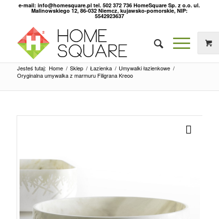
e-mail: info@homesquare.pl tel. 502 372 736 HomeSquare Sp. z o.o. ul.
Malinowskiego 12, 86-032 Niemcz, kujawsko-pomorskie, NIP:
5542923637
Jesteś tutaj:
Home
/
Sklep
/
Łazienka
/
Umywalki łazienkowe
/
Oryginalna umywalka z marmuru Filigrana Kreoo