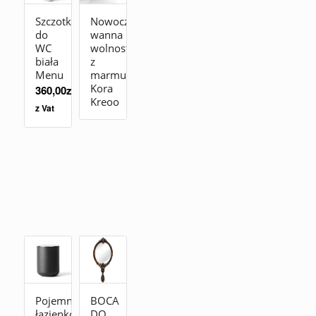
Szczotka
Nowoczesna
do
wanna
WC
wolnostojąca
biała
z
Menu
marmuru
Kora
360,00
zł
Kreoo
z Vat
Pojemnik
BOCA
łazienkowy
DO