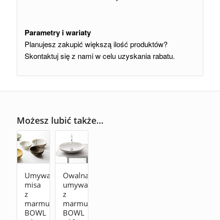
Parametry i wariaty
Planujesz zakupić większą ilość produktów?
Skontaktuj się z nami w celu uzyskania rabatu.
Możesz lubić także…
Umywalka
Owalna
misa
umywalka
z
z
marmuru
marmuru
BOWL
BOWL