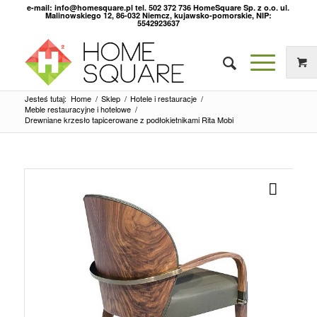
e-mail: info@homesquare.pl tel. 502 372 736 HomeSquare Sp. z o.o. ul.
Malinowskiego 12, 86-032 Niemcz, kujawsko-pomorskie, NIP:
5542923637
Jesteś tutaj:
Home
/
Sklep
/
Hotele i restauracje
/
Meble restauracyjne i hotelowe
/
Drewniane krzesło tapicerowane z podłokietnikami Rita Mobi