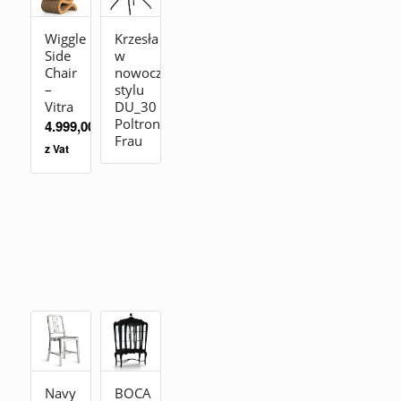
Wiggle
Krzesła
Side
w
Chair
nowoczesnym
–
stylu
Vitra
DU_30
Poltrona
4.999,00
zł
Frau
z Vat
Navy
BOCA