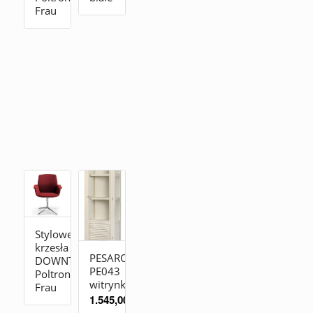
Frau
Stylowe
krzesła
PESARO
DOWNTOWN_CONFERENCE
PE043
Poltrona
witrynka
Frau
1.545,00
zł