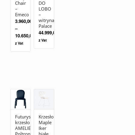
Chair
DO
–
LOBO
Emeco
–
witryna
3.960,00
zł
Palace
–
44.999,00
zł
10.650,00
zł
z Vat
z Vat
Futurystyczne
Krzesło
krzesło
Maple
AMELIE
Iker
Poltrona
białe