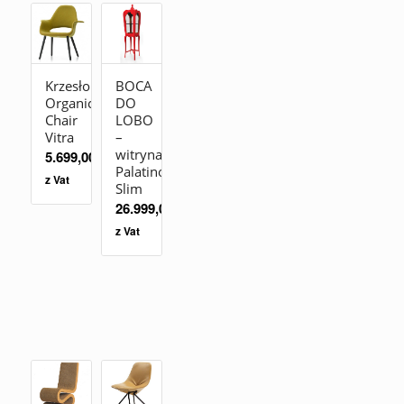
Krzesło
BOCA
Organic
DO
Chair
LOBO
Vitra
–
witryna
5.699,00
zł
Palatino
z Vat
Slim
26.999,00
zł
z Vat