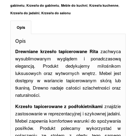
,
,
,
,
gabinetu
Krzesła do gabinetu
Meble do kuchni
Krzesła kuchenne
,
Krzesła do jadalni
Krzesła do salonu
Opis
Opis
Drewniane krzesło tapicerowane Rita
zachwyca
wysublimowanym wyglądem i ponadczasową
elegancją. Produkt dedykujemy miłośnikom
luksusowych oraz wytwornych wnętrz. Mebel jest
dostępny w wariancie tapicerowanym skórą lub
tkaniną. Drewno nadaje całości szlachetności oraz
naturalności.
Krzesło tapicerowane z podłokietnikami
znajdzie
zastosowanie w reprezentacyjnej i szykownej jadalni.
Mebel zapewnia komfortowe warunki do spożywania
posiłków. Produkt polecamy wykorzystać w
połączeniu ze stołem z oferty tego samego