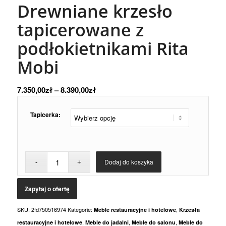
Drewniane krzesło
tapicerowane z
podłokietnikami Rita
Mobi
7.350,00
zł
–
8.390,00
zł
Tapicerka:
Dodaj do koszyka
SKU:
2fd750516974
Kategorie:
,
Meble restauracyjne i hotelowe
Krzesła
,
,
,
restauracyjne i hotelowe
Meble do jadalni
Meble do salonu
Meble do