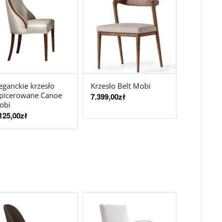
eganckie krzesło
Krzesło Belt Mobi
apicerowane Canoe
7.399,00
zł
obi
125,00
zł