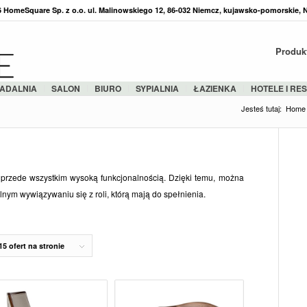
36 HomeSquare Sp. z o.o. ul. Malinowskiego 12, 86-032 Niemcz, kujawsko-pomorskie, 
Produk
ADALNIA
SALON
BIURO
SYPIALNIA
ŁAZIENKA
HOTELE I RE
Jesteś tutaj:
Home
przede wszystkim wysoką funkcjonalnością. Dzięki temu, można
nym wywiązywaniu się z roli, którą mają do spełnienia.
15 ofert na stronie