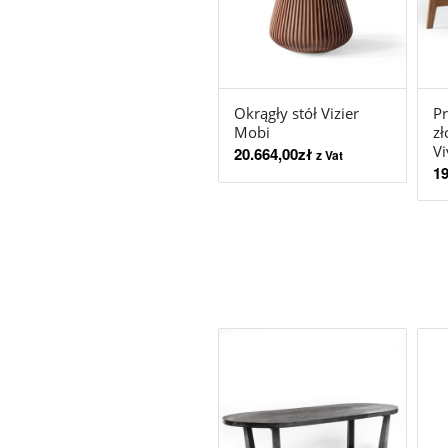
Okrągły stół Vizier
Pr
Mobi
z
Vi
20.664,00
zł
z Vat
19