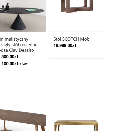
nimalistyczny,
Stół SCOTCH Mobi
rągły stół na jednej
18.999,00
zł
dze Clay Desalto
.500,00
zł
–
.100,00
zł
z Vat