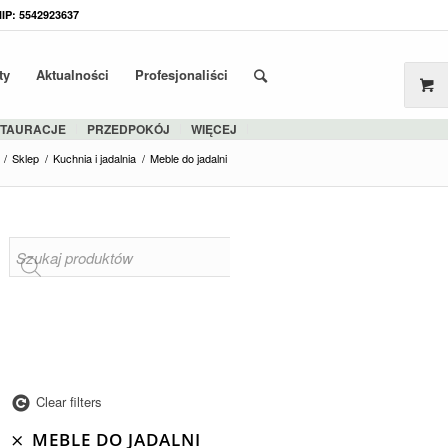
NIP: 5542923637
ty
Aktualności
Profesjonaliści
STAURACJE
PRZEDPOKÓJ
WIĘCEJ
/
Sklep
/
Kuchnia i jadalnia
/
Meble do jadalni
Clear filters
MEBLE DO JADALNI