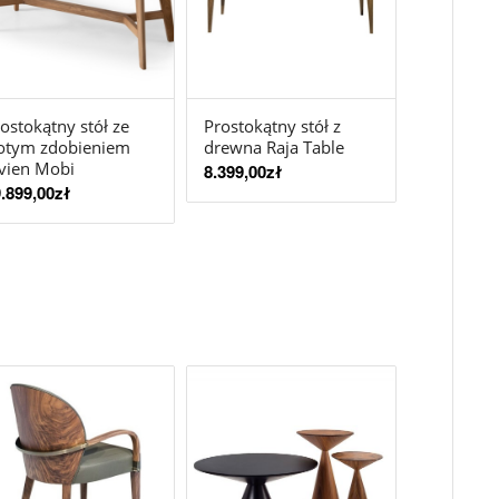
ostokątny stół ze
Prostokątny stół z
łotym zdobieniem
drewna Raja Table
vien Mobi
8.399,00
zł
.899,00
zł