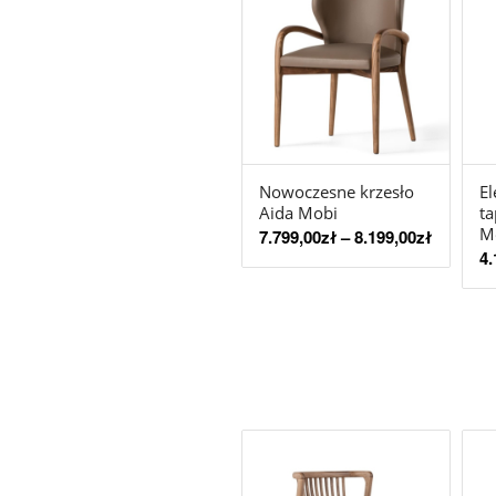
Nowoczesne krzesło
El
Aida Mobi
t
M
7.799,00
zł
–
8.199,00
zł
4.