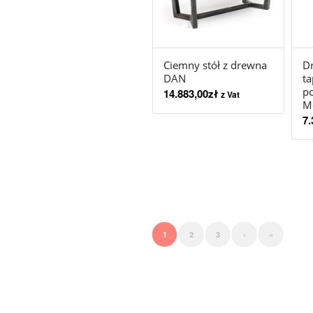
Ciemny stół z drewna
Dr
DAN
ta
po
14.883,00
zł
z Vat
M
7.
1
2
3
›
»