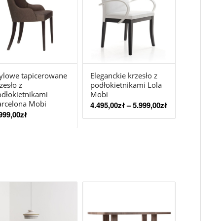
ylowe tapicerowane
Eleganckie krzesło z
zesło z
podłokietnikami Lola
dłokietnikami
Mobi
arcelona Mobi
4.495,00
zł
–
5.999,00
zł
999,00
zł