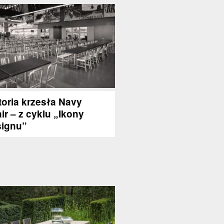
toria krzesła Navy
ir – z cyklu „Ikony
ignu”