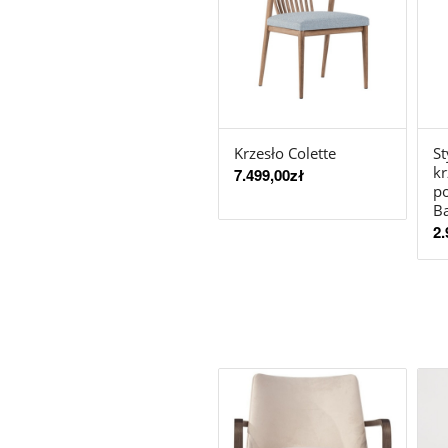
Krzesło Colette
St
kr
7.499,00
zł
po
B
2.