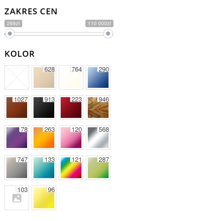
ZAKRES CEN
269zł
110 000zł
KOLOR
628
764
290
1027
913
223
946
78
263
120
568
747
133
121
287
103
96