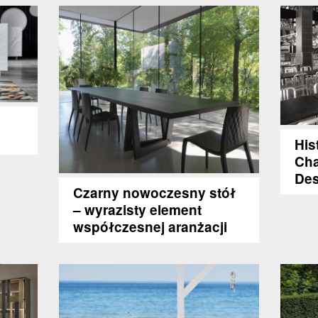
His
Cha
Des
Czarny nowoczesny stół
– wyrazisty element
współczesnej aranżacji