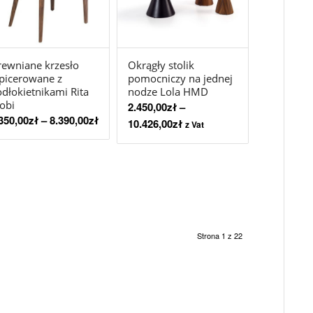
ewniane krzesło
Okrągły stolik
picerowane z
pomocniczy na jednej
dłokietnikami Rita
nodze Lola HMD
obi
2.450,00
zł
–
350,00
zł
–
8.390,00
zł
10.426,00
zł
z Vat
Strona 1 z 22