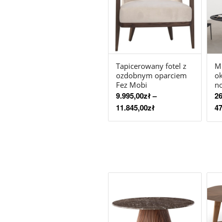
Tapicerowany fotel z
Mi
ozdobnym oparciem
ok
Fez Mobi
no
9.995,00
zł
–
26
11.845,00
zł
47