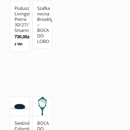
Poduszka
Szafka
Livingstones
nocna
Pierre
Brooklyn
30/27/19
–
Smarin
BOCA
DO
730,00
zł
LOBO
z Vat
Siedzisko
BOCA
Colorstones
DO