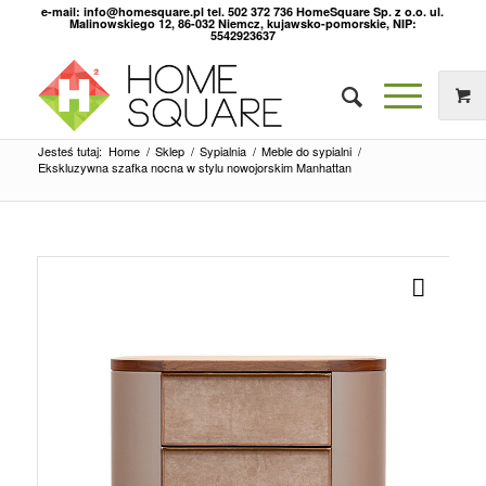
e-mail: info@homesquare.pl tel. 502 372 736 HomeSquare Sp. z o.o. ul.
Malinowskiego 12, 86-032 Niemcz, kujawsko-pomorskie, NIP:
5542923637
Jesteś tutaj:
Home
/
Sklep
/
Sypialnia
/
Meble do sypialni
/
Ekskluzywna szafka nocna w stylu nowojorskim Manhattan