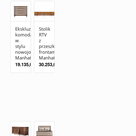
Ekskluzywna
Stolik
komoda
RTV
w
z
stylu
przeszklonymi
nowojorskim
frontami
Manhattan
Manhattan
19.135,00
zł
30.253,00
zł