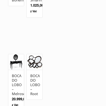
Boheme
Smarin
1.025,00
zł
z Vat
BOCA
BOCA
DO
DO
LOBO
LOBO
–
–
Melrose
Root
20.999,00
zł
z Vat