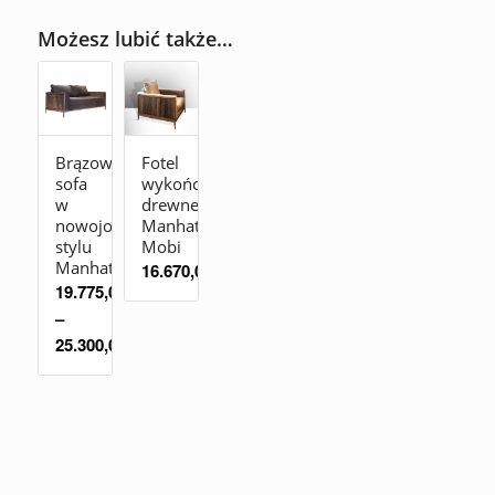
Możesz lubić także…
Brązowa
Fotel
sofa
wykończony
w
drewnem
nowojorskim
Manhattan
stylu
Mobi
Manhattan
16.670,00
zł
19.775,00
zł
–
25.300,00
zł