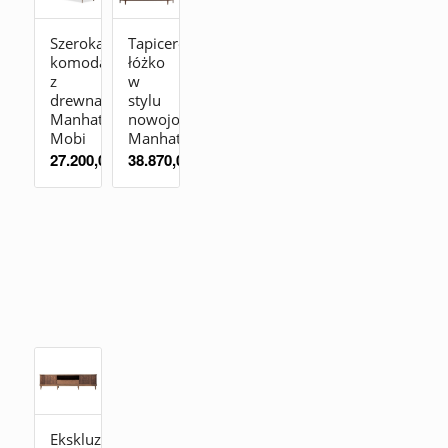
Szeroka
Tapicerowane
komoda
łóżko
z
w
drewna
stylu
Manhattan
nowojorskim
Mobi
Manhattan
27.200,00
zł
38.870,00
zł
Ekskluzywny