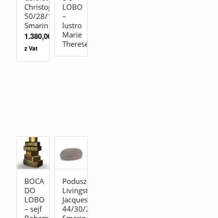
Christophe
LOBO
50/28/19
–
Smarin
lustro
Marie
1.380,00
zł
Therese
z Vat
BOCA
Poduszka
DO
Livingstones
LOBO
Jacques
– sejf
44/30/25