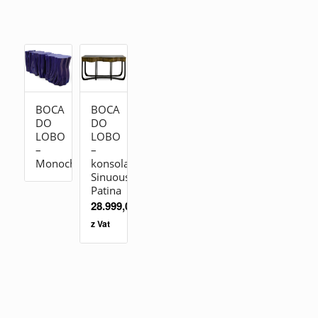
BOCA
BOCA
DO
DO
LOBO
LOBO
–
–
Monochrome
konsola
Sinuous
Patina
28.999,00
zł
z Vat