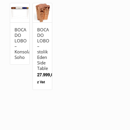
BOCA
BOCA
DO
DO
LOBO
LOBO
–
–
Konsola
stolik
Soho
Eden
Side
Table
27.999,00
zł
z Vat