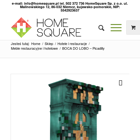
e-mail: info@homesquare.pl tel. 502 372 736 HomeSquare Sp. z o.o. ul.
Malinowskiego 12, 86-032 Niemcz, kujawsko-pomorskie, NIP:
5542923637
Jesteś tutaj:
Home
/
Sklep
/
Hotele i restauracje
/
Meble restauracyjne i hotelowe
/
BOCA DO LOBO – Picadilly