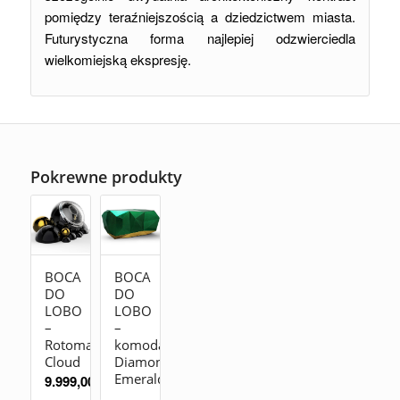
pomiędzy teraźniejszością a dziedzictwem miasta.
Futurystyczna forma najlepiej odzwierciedla
wielkomiejską ekspresję.
Pokrewne produkty
BOCA
BOCA
DO
DO
LOBO
LOBO
–
–
Rotomat
komoda
Cloud
Diamond
Emerald
9.999,00
zł