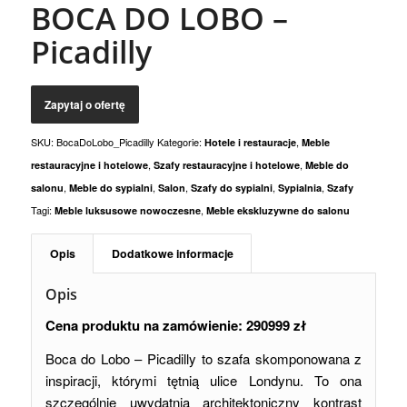
BOCA DO LOBO –
Picadilly
SKU:
BocaDoLobo_Picadilly
Kategorie:
,
Hotele i restauracje
Meble
,
,
restauracyjne i hotelowe
Szafy restauracyjne i hotelowe
Meble do
,
,
,
,
,
salonu
Meble do sypialni
Salon
Szafy do sypialni
Sypialnia
Szafy
Tagi:
,
Meble luksusowe nowoczesne
Meble ekskluzywne do salonu
Opis
Dodatkowe informacje
Opis
Cena produktu na zamówienie: 290999 zł
Boca do Lobo – Picadilly to szafa skomponowana z
inspiracji, którymi tętnią ulice Londynu. To ona
szczególnie uwydatnia architektoniczny kontrast