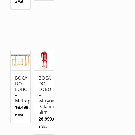
z Vat
BOCA
BOCA
DO
DO
LOBO
LOBO
–
–
Metropolis
witryna
Palatino
16.499,00
zł
Slim
z Vat
26.999,00
zł
z Vat