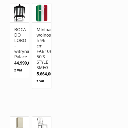
BOCA
Minibar
DO
wolnostojąca
LOBO
h 96
–
cm
witryna
FAB10HRDIT2
Palace
50’S
STYLE
44.999,00
zł
SMEG
z Vat
5.664,00
zł
z Vat