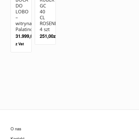
DO
GC
LOBO
40
–
CL
witryna
ROSENDAHL
Palatino
4 szt
31.999,00
zł
251,00
zł
z Vat
O nas
Kontakt