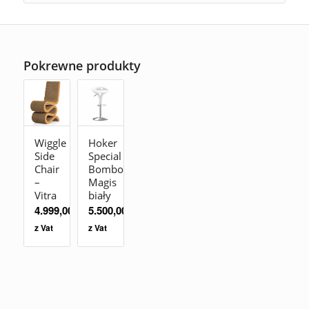
Pokrewne produkty
Wiggle
Hoker
Side
Special
Chair
Bombo
–
Magis
Vitra
biały
4.999,00
zł
5.500,00
zł
z Vat
z Vat