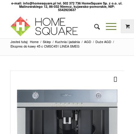
e-mail: info@homesquare.pl tel. 502 372 736 HomeSquare Sp. z o.o. ul.
Malinowskiego 12, 86-032 Niemcz, kujawsko-pomorskie, NIP:
5542923637
Jesteś tutaj:
Home
/
Sklep
/
Kuchnia i jadalnia
/
AGD
/
Duże AGD
/
Ekspres do kawy 45 c CMSC451 LINEA SMEG