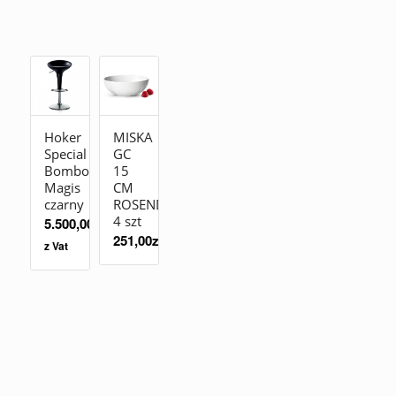
Hoker
MISKA
Special
GC
Bombo
15
Magis
CM
czarny
ROSENDAHL
4 szt
5.500,00
zł
251,00
zł
z Vat