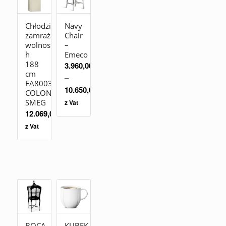
Chłodziarko-
Navy
zamrażarka
Chair
wolnostojąca
–
h
Emeco
188
3.960,00
zł
cm
–
FA8003PO
10.650,00
zł
COLONIALE
SMEG
z Vat
12.069,00
zł
z Vat
BOCA
KUBEK