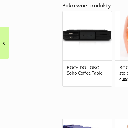
Pokrewne produkty
Szaro-niebieski dywan
łatwoczyszczący Flare
BOCA DO LOBO –
BOC
Soho Coffee Table
stoł
4.99