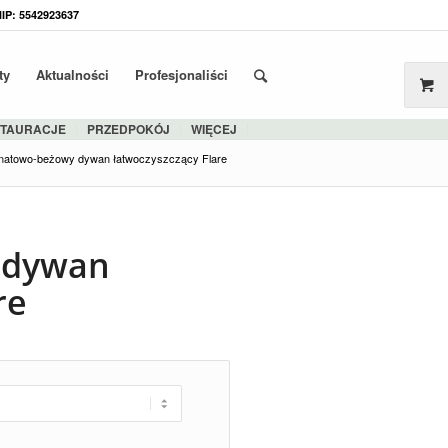
NIP: 5542923637
ty
Aktualności
Profesjonaliści
STAURACJE
PRZEDPOKÓJ
WIĘCEJ
natowo-beżowy dywan łatwoczyszczący Flare
 dywan
re