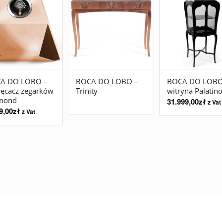
A DO LOBO –
BOCA DO LOBO –
BOCA DO LOBO
ręcacz zegarków
Trinity
witryna Palatin
mond
31.999,00
zł
z Vat
9,00
zł
z Vat