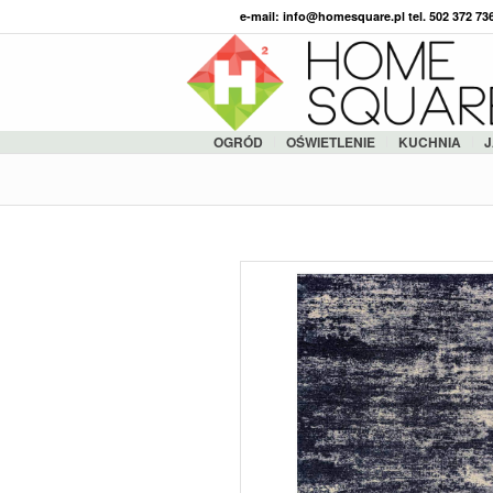
e-mail: info@homesquare.pl tel. 502 372 7
OGRÓD
OŚWIETLENIE
KUCHNIA
J