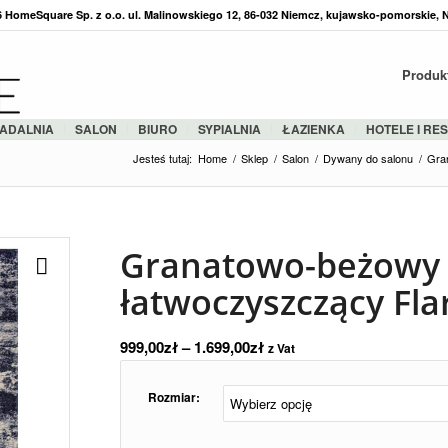
36 HomeSquare Sp. z o.o. ul. Malinowskiego 12, 86-032 Niemcz, kujawsko-pomorskie, 
Produk
ADALNIA
SALON
BIURO
SYPIALNIA
ŁAZIENKA
HOTELE I RE
Jesteś tutaj:
Home
/
Sklep
/
Salon
/
Dywany do salonu
/
Gra
Granatowo-beżowy
łatwoczyszczący Fla
999,00
zł
–
1.699,00
zł
z Vat
Rozmiar: