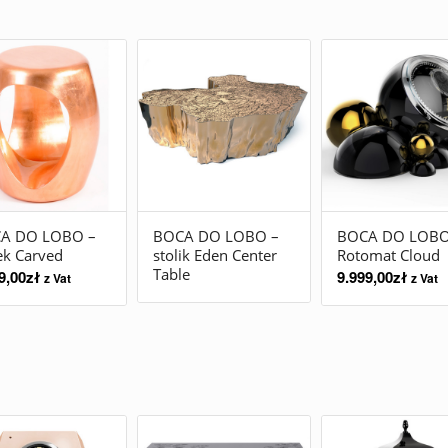
A DO LOBO –
BOCA DO LOBO –
BOCA DO LOBO
ek Carved
stolik Eden Center
Rotomat Cloud
Table
9,00
zł
9.999,00
zł
z Vat
z Vat