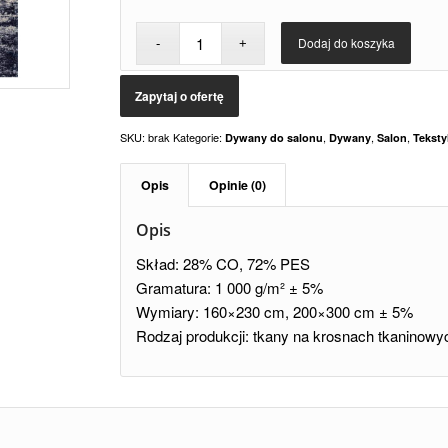
Dodaj do koszyka
SKU:
brak
Kategorie:
,
,
,
Dywany do salonu
Dywany
Salon
Teksty
Opis
Opinie (0)
Opis
Skład: 28% CO, 72% PES
Gramatura: 1 000 g/m² ± 5%
Wymiary: 160×230 cm, 200×300 cm ± 5%
Rodzaj produkcji: tkany na krosnach tkaninowy