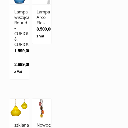
Lampa
Lampa
wisząca
Arco
Round
Flos
–
8.500,00
zł
CURIOUSA
z Vat
&
CURIOUSA
1.599,00
zł
–
2.699,00
zł
z Vat
szklana
Nowoczesny