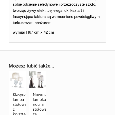
sobie odcienie seledynowe i przezroczyste szkło,
tworząc żywy efekt.
Jej elegancki kształt i
fascynująca faktura są wzmocnione powściągliwym
turkusowym abażurem.
wymiar H67 cm x 42 cm
Możesz lubić także…
Klasyczna
Nowoczesna
lampa
lampka
stołowa
nocna
z
stołowa
kryształu
ze