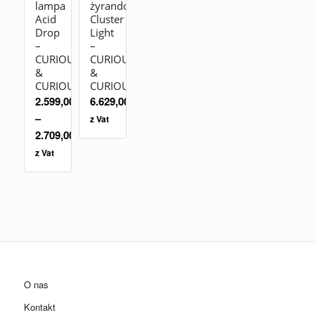
lampa
żyrandol
Acid
Cluster
Drop
Light
–
–
CURIOUSA
CURIOUSA
&
&
CURIOUSA
CURIOUSA
2.599,00
zł
6.629,00
zł
–
z Vat
2.709,00
zł
z Vat
O nas
Kontakt