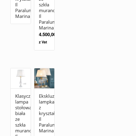
Il
szkła
Paralume
murano
Marina
Il
Paralume
Marina
4.500,00
zł
z Vat
Klasyczna
Ekskluzywna
lampa
lampka
stołowa
z
biała
kryształu
ze
Il
szkła
Paralume
murano
Marina