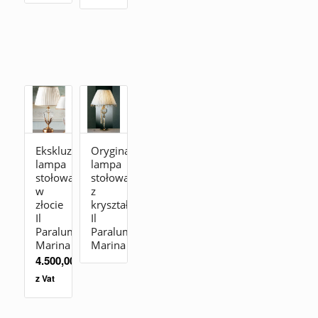
Ekskluzywna
Oryginalna
lampa
lampa
stołowa
stołowa
w
z
złocie
kryształu
Il
Il
Paralume
Paralume
Marina
Marina
4.500,00
zł
z Vat