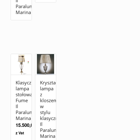
Il
Paralume
Marina
Klasyczna
Kryształowa
lampa
lampa
stołowa
z
Fume
kloszem
Il
w
Paralume
stylu
Marina
klasycznym
Il
15.500,00
zł
Paralume
z Vat
Marina