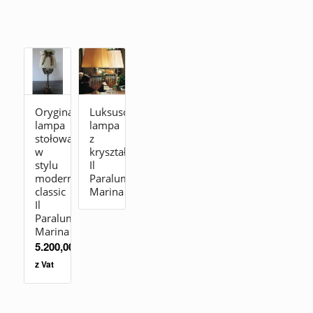
Oryginalna
Luksusowa
lampa
lampa
stołowa
z
w
kryształu
stylu
Il
modern
Paralume
classic
Marina
Il
Paralume
Marina
5.200,00
zł
z Vat