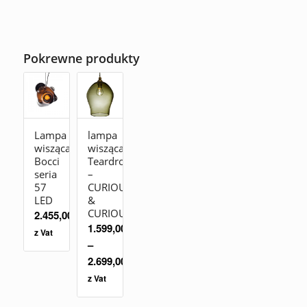
Pokrewne produkty
Lampa
lampa
wisząca
wisząca
Bocci
Teardrop
seria
–
57
CURIOUSA
LED
&
CURIOUSA
2.455,00
zł
1.599,00
zł
z Vat
–
2.699,00
zł
z Vat