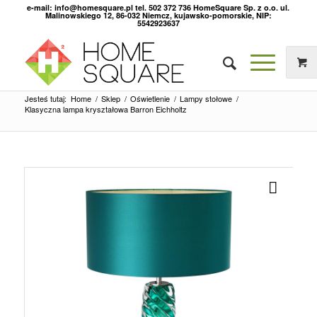
e-mail: info@homesquare.pl tel. 502 372 736 HomeSquare Sp. z o.o. ul.
Malinowskiego 12, 86-032 Niemcz, kujawsko-pomorskie, NIP:
5542923637
Jesteś tutaj:
Home
/
Sklep
/
Oświetlenie
/
Lampy stołowe
/
Klasyczna lampa kryształowa Barron Eichholtz