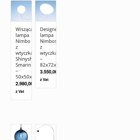
Wisząca
Designerska
lampa
lampa
Nimbo
Nimbostra
z
z
wtyczką
wtyczką
Shinyshadows
–
Smarin
82x72x4cm
–
3.550,00
zł
50x50x4cm
z Vat
2.980,00
zł
z Vat