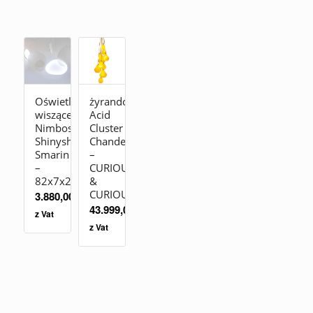
Oświetlenie
żyrandol
wiszące
Acid
Nimbostra
Cluster
Shinyshadows
Chandelier
Smarin
–
–
CURIOUSA
82x7x24cm
&
CURIOUSA
3.880,00
zł
43.999,00
zł
z Vat
z Vat