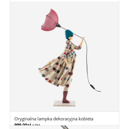
Oryginalna lampka dekoracyjna kobieta
999,00
zł
z Vat