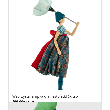
Wzorzysta lampka dla nastolatki Skitso
899,00
zł
z Vat