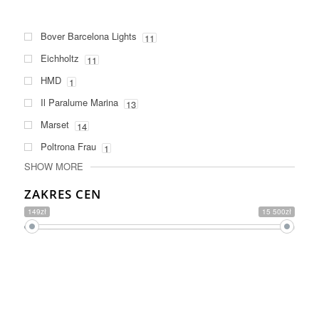
Bover Barcelona Lights
11
Eichholtz
11
HMD
1
Il Paralume Marina
13
Marset
14
Poltrona Frau
1
SHOW MORE
ZAKRES CEN
149zł
15 500zł