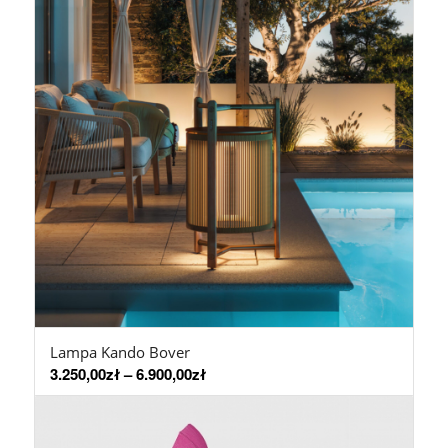
Lampa Kando Bover
3.250,00
zł
–
6.900,00
zł