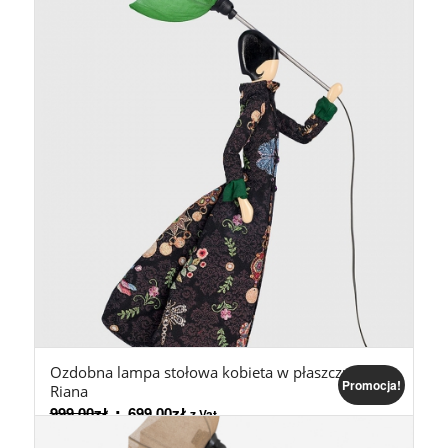
Ozdobna lampa stołowa kobieta w płaszczu
Promocja!
Riana
999,00
zł
699,00
zł
z Vat