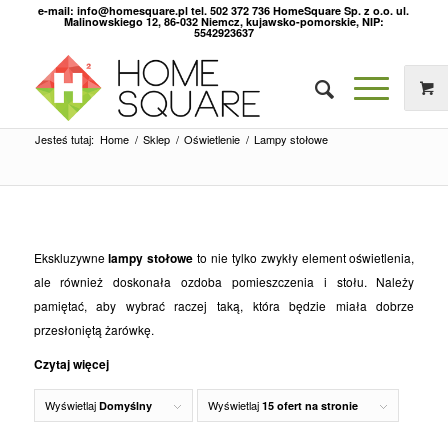
e-mail: info@homesquare.pl tel. 502 372 736 HomeSquare Sp. z o.o. ul.
Malinowskiego 12, 86-032 Niemcz, kujawsko-pomorskie, NIP:
5542923637
Jesteś tutaj:
Home
/
Sklep
/
Oświetlenie
/
Lampy stołowe
Ekskluzywne
lampy stołowe
to nie tylko zwykły element oświetlenia,
ale również doskonała ozdoba pomieszczenia i stołu. Należy
pamiętać, aby wybrać raczej taką, która będzie miała dobrze
przesłoniętą żarówkę.
Czytaj więcej
Wyświetlaj
Wyświetlaj
Domyślny
15 ofert na stronie