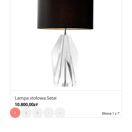
Lampa stołowa Setai
10.800,00
zł
1
2
3
›
»
Strona 1 z 7