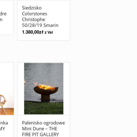
Siedzisko
dre
Colorstones
n
Christophe
50/28/19 Smarin
1.380,00
zł
z Vat
anka
Palenisko ogrodowe
MY
Mini Dune – THE
FIRE PIT GALLERY