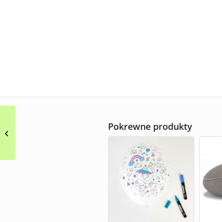
Nowoczesny stół
Pokrewne produkty
okrągły i prostokątny
Enzo HMD