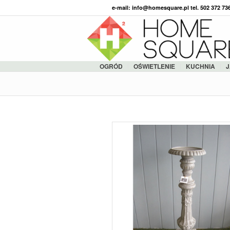
e-mail: info@homesquare.pl tel. 502 372 7
OGRÓD
OŚWIETLENIE
KUCHNIA
J