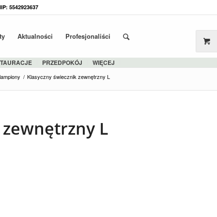
NIP: 5542923637
ty
Aktualności
Profesjonaliści
STAURACJE
PRZEDPOKÓJ
WIĘCEJ
 lampiony
/
Klasyczny świecznik zewnętrzny L
 zewnętrzny L