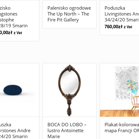
zisko
Palenisko ogrodowe
Poduszka
ngstones
The Up North – The
Livingstones An
stophe
Fire Pit Gallery
34/24/20 Smari
28/19 Smarin
760,00
zł
z Vat
0,00
zł
z Vat
uszka
BOCA DO LOBO –
Plakat-kolorow
rstones Andre
lustro Antoinette
mapa Francji O
24/20 Smarin
Marie