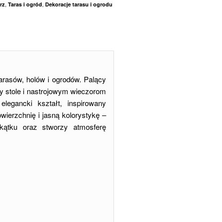
,
,
rz
Taras i ogród
Dekoracje tarasu i ogrodu
tarasów, holów i ogrodów. Palący
y stole i nastrojowym wieczorom
legancki kształt, inspirowany
ierzchnię i jasną kolorystykę –
akątku oraz stworzy atmosferę