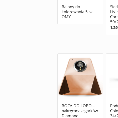
Balony do
Sied
kolorowania 5 szt
Livi
OMY
Chri
50/
1.25
BOCA DO LOBO –
Pod
nakręcacz zegarków
Colo
Diamond
34/