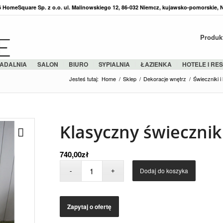
36 HomeSquare Sp. z o.o. ul. Malinowskiego 12, 86-032 Niemcz, kujawsko-pomorskie, 
Produk
ADALNIA
SALON
BIURO
SYPIALNIA
ŁAZIENKA
HOTELE I RE
Jesteś tutaj:
Home
/
Sklep
/
Dekoracje wnętrz
/
Świeczniki i
Klasyczny świecznik
740,00
zł
Dodaj do koszyka