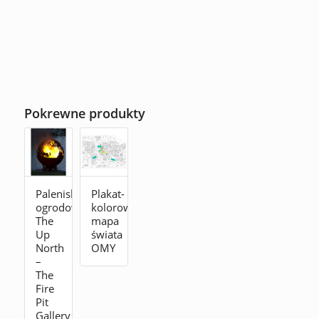
Pokrewne produkty
Palenisko
Plakat-
ogrodowe
kolorowanka
The
mapa
Up
świata
North
OMY
–
The
Fire
Pit
Gallery