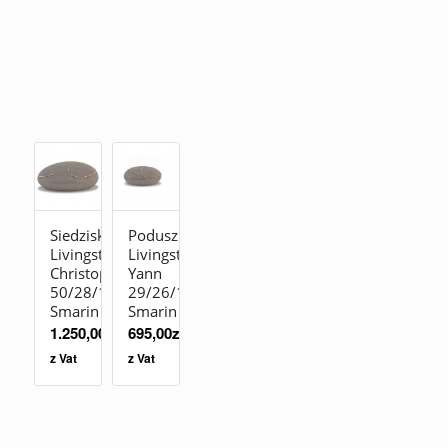
Siedzisko
Poduszka
Livingstones
Livingstones
Christophe
Yann
50/28/19
29/26/10
Smarin
Smarin
1.250,00
zł
695,00
zł
z Vat
z Vat