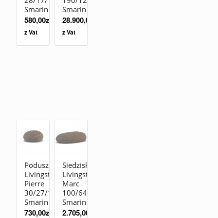
Smarin
Smarin
580,00
zł
28.900,00
zł
z Vat
z Vat
Poduszka
Siedzisko
Livingstones
Livingstones
Pierre
Marc
30/27/19
100/64/35
Smarin
Smarin
730,00
zł
2.705,00
zł