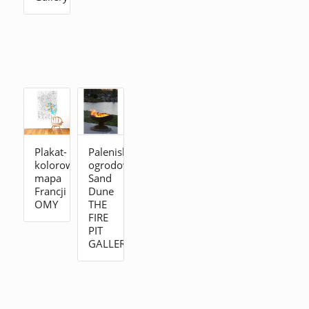
Plakat-
Palenisko
kolorowanka
ogrodowe
mapa
Sand
Francji
Dune
OMY
THE
FIRE
PIT
GALLERY