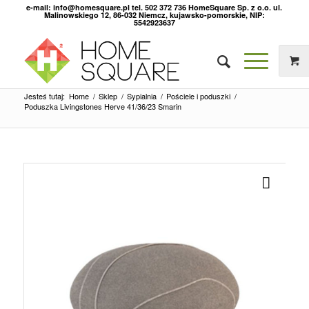
e-mail: info@homesquare.pl tel. 502 372 736 HomeSquare Sp. z o.o. ul.
Malinowskiego 12, 86-032 Niemcz, kujawsko-pomorskie, NIP:
5542923637
Jesteś tutaj:
Home
/
Sklep
/
Sypialnia
/
Pościele i poduszki
/
Poduszka Livingstones Herve 41/36/23 Smarin