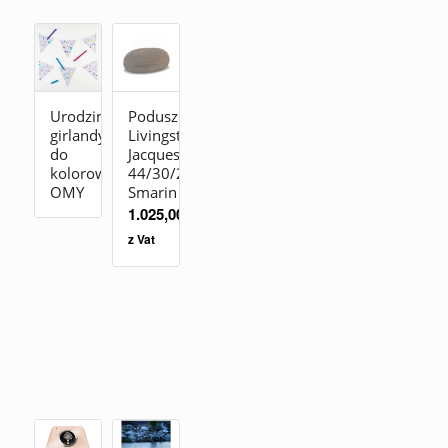
Urodzinowe
Poduszka
girlandy
Livingstones
do
Jacques
kolorowania
44/30/25
OMY
Smarin
1.025,00
zł
z Vat