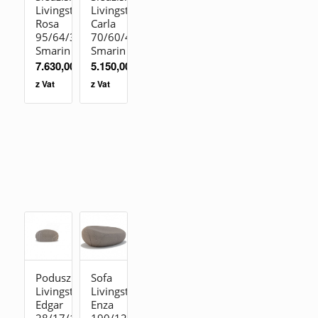
Livingstones
Livingstones
Rosa
Carla
95/64/35
70/60/40
Smarin
Smarin
7.630,00
zł
5.150,00
zł
z Vat
z Vat
Poduszka
Sofa
Livingstones
Livingstones
Edgar
Enza
28/17/15
190/127/70