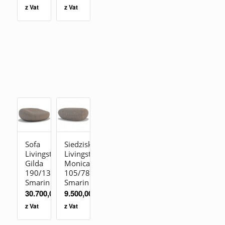
z Vat
z Vat
Sofa
Siedzisko
Livingstones
Livingstones
Gilda
Monica
190/138/70
105/78/40
Smarin
Smarin
30.700,00
zł
9.500,00
zł
z Vat
z Vat