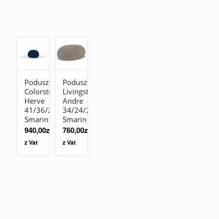
Poduszka
Poduszka
Colorstones
Livingstones
Herve
Andre
41/36/23
34/24/20
Smarin
Smarin
940,00
zł
760,00
zł
z Vat
z Vat