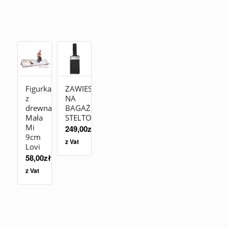
Figurka
ZAWIESZKA
z
NA
drewna
BAGAŻ
Mała
STELTON
Mi
249,00
zł
9cm
z Vat
Lovi
58,00
zł
z Vat