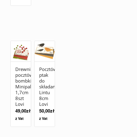
Drewniana
Pocztówka
pocztówka
ptak
bombki
do
Minipallot
składania
1,7cm
Lintu
8szt
8cm
Lovi
Lovi
49,00
zł
50,00
zł
z Vat
z Vat