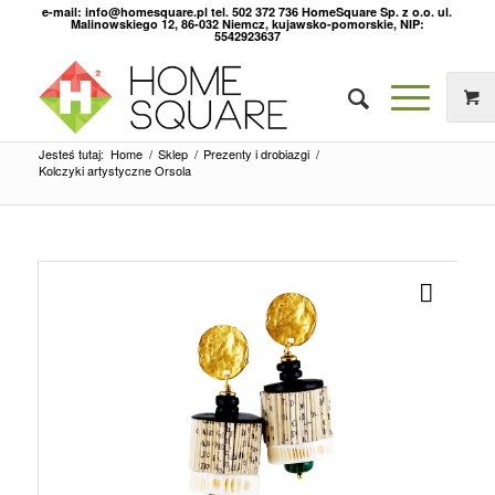
e-mail: info@homesquare.pl tel. 502 372 736 HomeSquare Sp. z o.o. ul.
Malinowskiego 12, 86-032 Niemcz, kujawsko-pomorskie, NIP:
5542923637
Jesteś tutaj:
Home
/
Sklep
/
Prezenty i drobiazgi
/
Kolczyki artystyczne Orsola