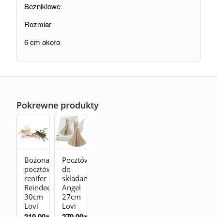
Bezniklowe
Rozmiar
6 cm około
Pokrewne produkty
Bożonarodzeniowa
Pocztówka
pocztówka
do
renifer
składania
Reindeer
Angel
30cm
27cm
Lovi
Lovi
210,00
zł
270,00
zł