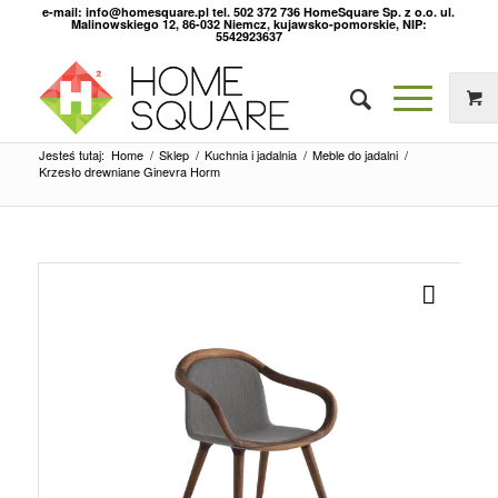
e-mail: info@homesquare.pl tel. 502 372 736 HomeSquare Sp. z o.o. ul.
Malinowskiego 12, 86-032 Niemcz, kujawsko-pomorskie, NIP:
5542923637
Jesteś tutaj:
Home
/
Sklep
/
Kuchnia i jadalnia
/
Meble do jadalni
/
Krzesło drewniane Ginevra Horm