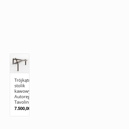
Trójkątny
stolik
kawowy
Autoreggente
Tavolino
7.500,00
zł