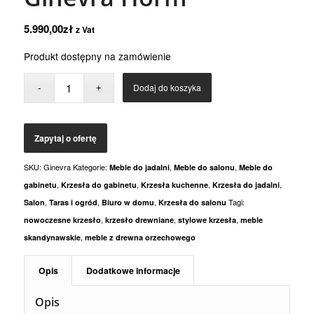
5.990,00
zł
z Vat
Produkt dostępny na zamówienie
Dodaj do koszyka
SKU:
Ginevra
Kategorie:
,
,
Meble do jadalni
Meble do salonu
Meble do
,
,
,
,
gabinetu
Krzesła do gabinetu
Krzesła kuchenne
Krzesła do jadalni
,
,
,
Tagi:
Salon
Taras i ogród
Biuro w domu
Krzesła do salonu
,
,
,
nowoczesne krzesło
krzesło drewniane
stylowe krzesła
meble
,
skandynawskie
meble z drewna orzechowego
Opis
Dodatkowe informacje
Opis