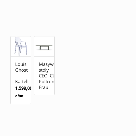
Louis
Masywne
Ghost
stóły
–
CEO_CUBE_MEETING
Kartell
Poltrona
Frau
1.599,00
zł
z Vat