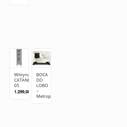
Witryna
BOCA
CATANIA
DO
05
LOBO
–
1.299,00
zł
Metropolitan