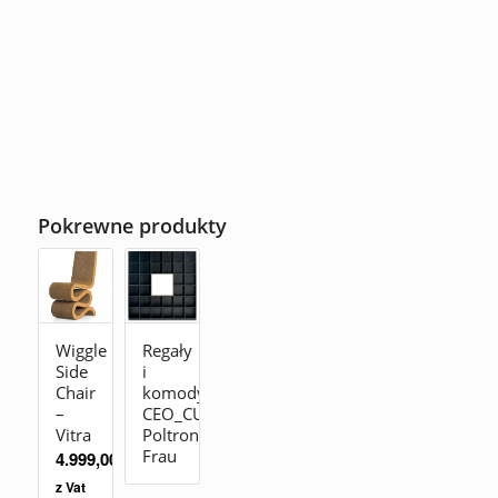
Pokrewne produkty
Wiggle
Regały
Side
i
Chair
komody
–
CEO_CUBE_CABINET
Vitra
Poltrona
Frau
4.999,00
zł
z Vat