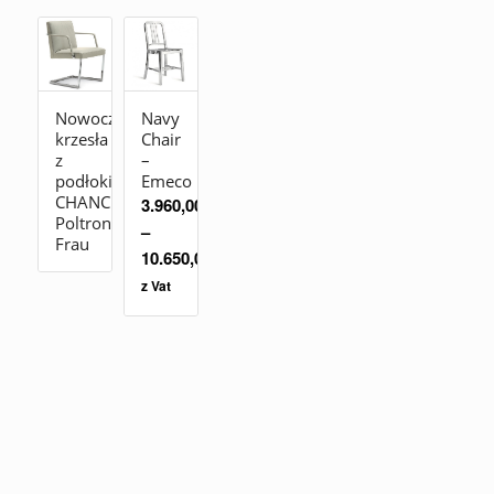
Nowoczesne
Navy
krzesła
Chair
z
–
podłokietnikami
Emeco
CHANCELLOR_CONFERENCE
3.960,00
zł
Poltrona
–
Frau
10.650,00
zł
z Vat