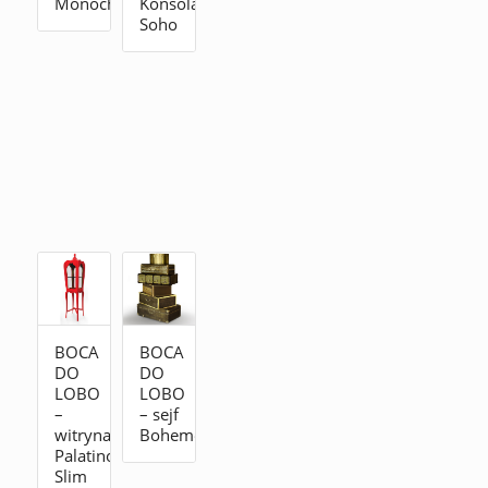
Monochrome
Konsola
Soho
BOCA
BOCA
DO
DO
LOBO
LOBO
–
– sejf
witryna
Boheme
Palatino
Slim