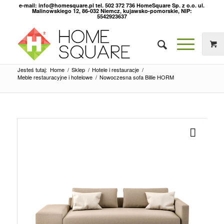
e-mail: info@homesquare.pl tel. 502 372 736 HomeSquare Sp. z o.o. ul.
Malinowskiego 12, 86-032 Niemcz, kujawsko-pomorskie, NIP:
5542923637
Jesteś tutaj:
Home
/
Sklep
/
Hotele i restauracje
/
Meble restauracyjne i hotelowe
/
Nowoczesna sofa Billie HORM