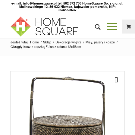
e-mail: info@homesquare.pl tel. 502 372 736 HomeSquare Sp. z o.o. ul.
Malinowskiego 12, 86-032 Niemcz, kujawsko-pomorskie, NIP:
5542923637
Jesteś tutaj:
Home
/
Sklep
/
Dekoracje wnętrz
/
Misy, patery i kosze
/
Okrągły kosz z rączką Fu’an z ratanu 42x56cm