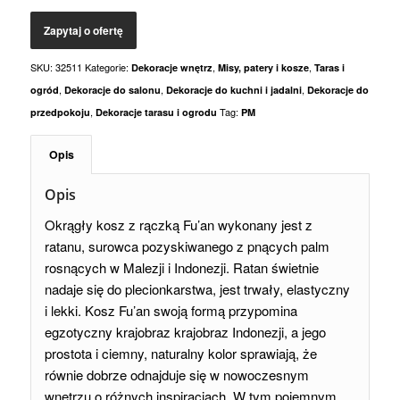
SKU:
32511
Kategorie:
,
,
Dekoracje wnętrz
Misy, patery i kosze
Taras i
,
,
,
ogród
Dekoracje do salonu
Dekoracje do kuchni i jadalni
Dekoracje do
,
Tag:
przedpokoju
Dekoracje tarasu i ogrodu
PM
Opis
Opis
Okrągły kosz z rączką Fu’an wykonany jest z
ratanu, surowca pozyskiwanego z pnących palm
rosnących w Malezji i Indonezji. Ratan świetnie
nadaje się do plecionkarstwa, jest trwały, elastyczny
i lekki. Kosz Fu’an swoją formą przypomina
egzotyczny krajobraz krajobraz Indonezji, a jego
prostota i ciemny, naturalny kolor sprawiają, że
równie dobrze odnajduje się w nowoczesnym
wnętrzu o różnych inspiracjach. W tym pojemnym,