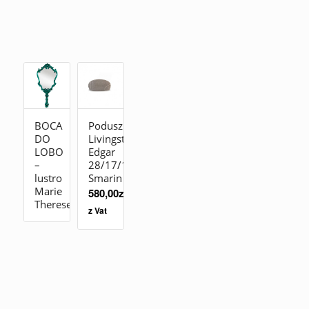
BOCA
Poduszka
DO
Livingstones
LOBO
Edgar
–
28/17/15
lustro
Smarin
Marie
580,00
zł
Therese
z Vat