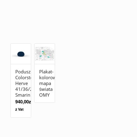
Poduszka
Plakat-
Colorstones
kolorowanka
Herve
mapa
41/36/23
świata
Smarin
OMY
940,00
zł
z Vat