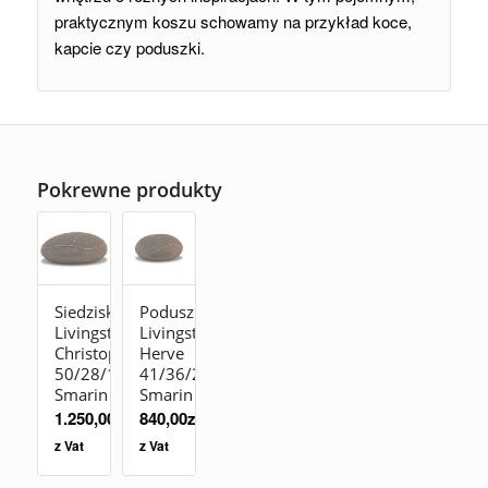
praktycznym koszu schowamy na przykład koce,
kapcie czy poduszki.
Pokrewne produkty
Siedzisko
Poduszka
Livingstones
Livingstones
Christophe
Herve
50/28/19
41/36/23
Smarin
Smarin
1.250,00
zł
840,00
zł
z Vat
z Vat