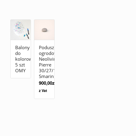
Balony
Poduszka
do
ogrodowa
kolorowania
Neolivingstones
5 szt
Pierre
OMY
30/27/19
Smarin
900,00
zł
z Vat