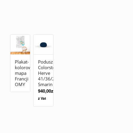
Plakat-
Poduszka
kolorowanka
Colorstones
mapa
Herve
Francji
41/36/23
OMY
Smarin
940,00
zł
z Vat