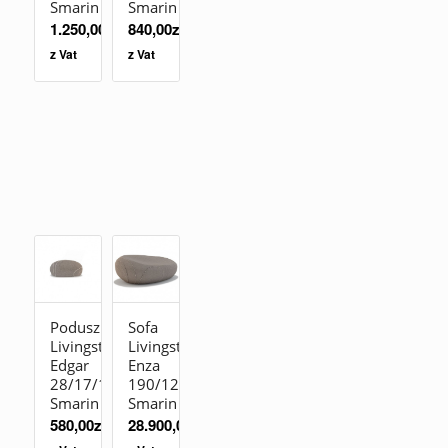
Smarin
Smarin
1.250,00
zł
840,00
zł
z Vat
z Vat
Poduszka
Sofa
Livingstones
Livingstones
Edgar
Enza
28/17/15
190/127/70
Smarin
Smarin
580,00
zł
28.900,00
zł