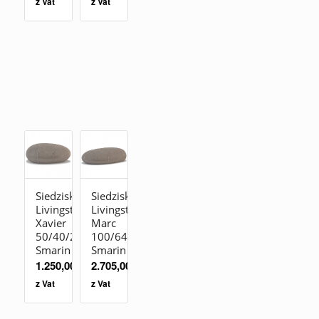
z Vat
z Vat
Siedzisko
Siedzisko
Livingstones
Livingstones
Xavier
Marc
50/40/26
100/64/35
Smarin
Smarin
1.250,00
zł
2.705,00
zł
z Vat
z Vat