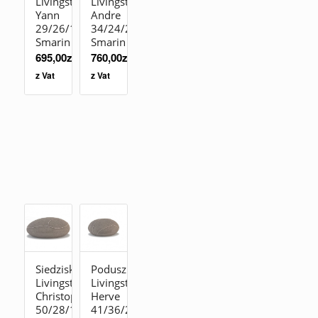
Livingstones
Livingstones
Yann
Andre
29/26/10
34/24/20
Smarin
Smarin
695,00
zł
760,00
zł
z Vat
z Vat
Siedzisko
Poduszka
Livingstones
Livingstones
Christophe
Herve
50/28/19
41/36/23