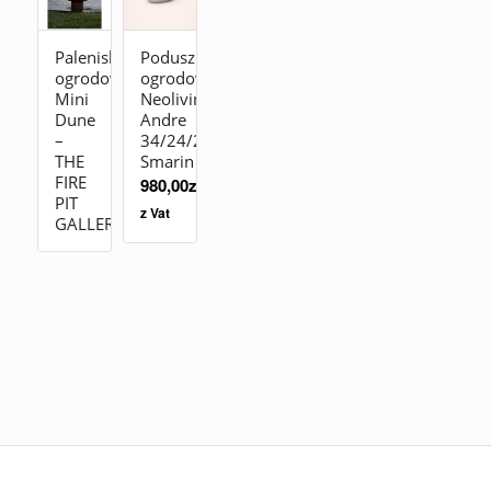
Palenisko
Poduszka
ogrodowe
ogrodowa
Mini
Neolivingstones
Dune
Andre
–
34/24/20
THE
Smarin
FIRE
980,00
zł
PIT
z Vat
GALLERY