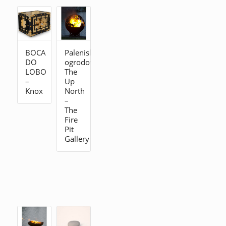
BOCA
Palenisko
DO
ogrodowe
LOBO
The
–
Up
Knox
North
–
The
Fire
Pit
Gallery