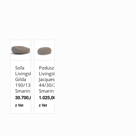
Sofa
Poduszka
Livingstones
Livingstones
Gilda
Jacques
190/138/70
44/30/25
Smarin
Smarin
30.700,00
zł
1.025,00
zł
z Vat
z Vat