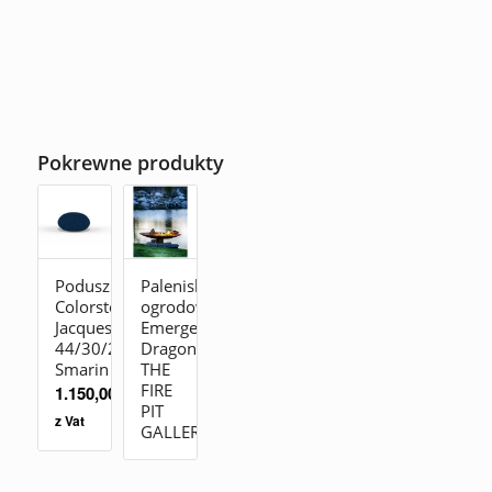
Pokrewne produkty
Poduszka
Palenisko
Colorstones
ogrodowe
Jacques
Emergence
44/30/25
Dragon
Smarin
THE
FIRE
1.150,00
zł
PIT
z Vat
GALLERY