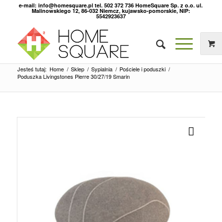
e-mail: info@homesquare.pl tel. 502 372 736 HomeSquare Sp. z o.o. ul.
Malinowskiego 12, 86-032 Niemcz, kujawsko-pomorskie, NIP:
5542923637
Jesteś tutaj:
Home
/
Sklep
/
Sypialnia
/
Pościele i poduszki
/
Poduszka Livingstones Pierre 30/27/19 Smarin