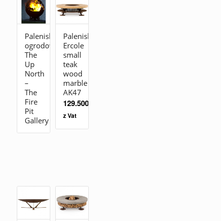
Palenisko
Palenisko
ogrodowe
Ercole
The
small
Up
teak
North
wood
–
marble
The
AK47
Fire
129.500,00
zł
Pit
z Vat
Gallery