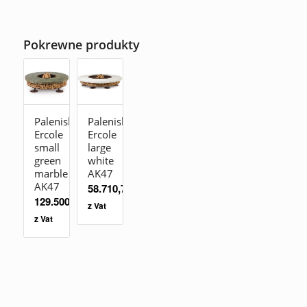
Pokrewne produkty
Palenisko
Palenisko
Ercole
Ercole
small
large
green
white
marble
AK47
AK47
58.710,70
zł
129.500,00
zł
z Vat
z Vat