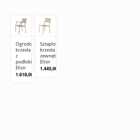
Ogrodowe
Sztaplowane
krzesła
krzesła
z
zewnętrzne
podłokietnikami
Elisir
Elisir
1.445,00
zł
1.618,00
zł