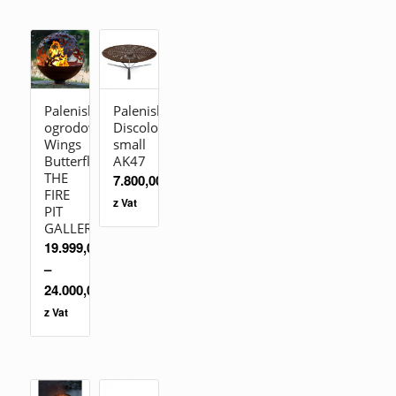
Palenisko
Palenisko
ogrodowe
Discolo
Wings
small
Butterfly
AK47
THE
7.800,00
zł
FIRE
z Vat
PIT
GALLERY
19.999,00
zł
–
24.000,00
zł
z Vat