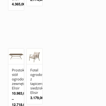
4.365,00
zł
Prostokątny
Fotel
stół
ogrodowy
ogrodowy
z
zewnętrzny
tapicerowanym
Elisir
siedziskiem
Elisir
10.983,00
zł
3.179,00
zł
–
12.718,00
zł