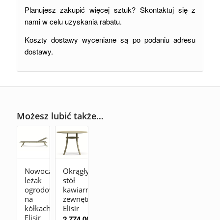
Planujesz zakupić więcej sztuk? Skontaktuj się z
nami w celu uzyskania rabatu.
Koszty dostawy wyceniane są po podaniu adresu
dostawy.
Możesz lubić także…
Nowoczesny
Okrągły
leżak
stół
ogrodowy
kawiarniany
na
zewnętrzny
kółkach
Elisir
Elisir
2.774,00
zł