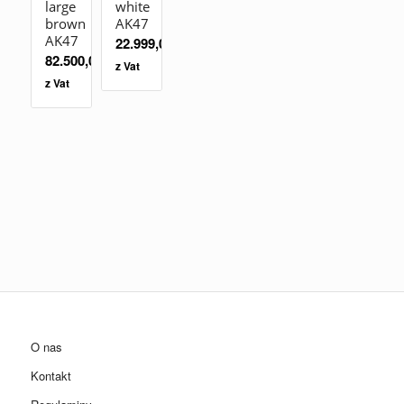
large
white
brown
AK47
AK47
22.999,00
zł
82.500,00
zł
z Vat
z Vat
O nas
Kontakt