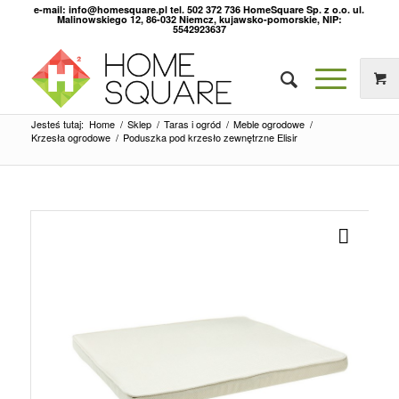
e-mail: info@homesquare.pl tel. 502 372 736 HomeSquare Sp. z o.o. ul.
Malinowskiego 12, 86-032 Niemcz, kujawsko-pomorskie, NIP:
5542923637
Jesteś tutaj:
Home
/
Sklep
/
Taras i ogród
/
Meble ogrodowe
/
Krzesła ogrodowe
/
Poduszka pod krzesło zewnętrzne Elisir