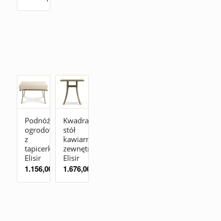
Podnóżek
Kwadratowy
ogrodowy
stół
z
kawiarniany
tapicerką
zewnętrzny
Elisir
Elisir
1.156,00
zł
1.676,00
zł