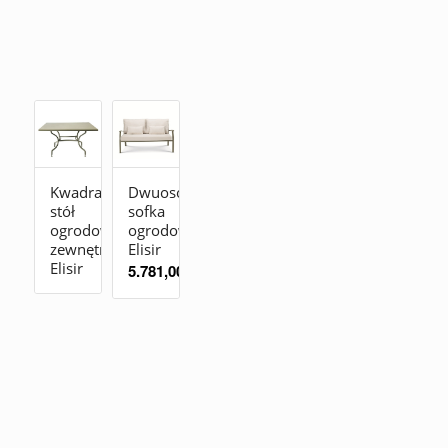
Kwadratowy
Dwuosobowa
stół
sofka
ogrodowy
ogrodowa
zewnętrzny
Elisir
Elisir
5.781,00
zł