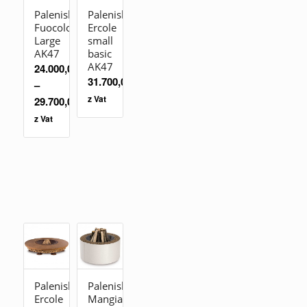
Palenisko
Palenisko
Fuocolo
Ercole
Large
small
AK47
basic
AK47
24.000,00
zł
31.700,00
zł
–
z Vat
29.700,00
zł
z Vat
Palenisko
Palenisko
Ercole
Mangiafuoco