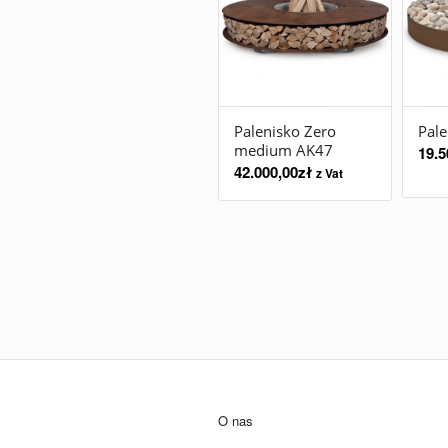
Palenisko Zero
Pal
medium AK47
19.5
42.000,00
zł
z Vat
O nas