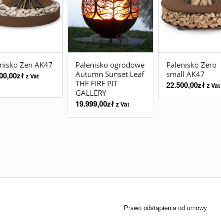
enisko Zen AK47
Palenisko ogrodowe
Palenisko Zero
Autumn Sunset Leaf
small AK47
00,00
zł
z Vat
THE FIRE PIT
22.500,00
zł
z Vat
GALLERY
19.999,00
zł
z Vat
Prawo odstąpienia od umowy