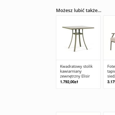
Możesz lubić także…
Kwadratowy stolik
Fote
kawiarniany
tap
zewnętrzny Elisir
sied
1.792,00
zł
3.17