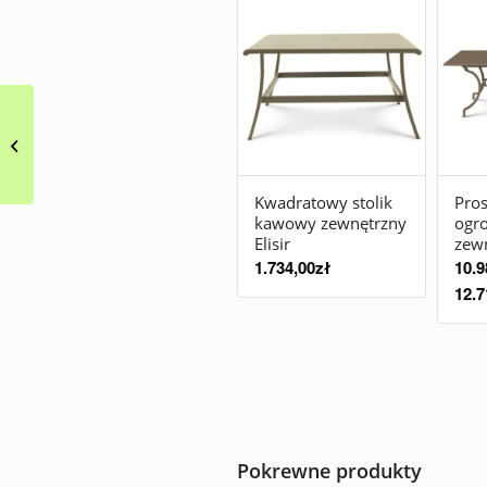
Minimalistyczne stoliki
kawowe Softer than
Steel
Kwadratowy stolik
Pros
kawowy zewnętrzny
ogr
Elisir
zewn
1.734,00
zł
10.9
12.7
Pokrewne produkty