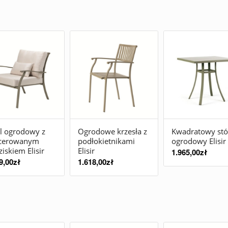
l ogrodowy z
Ogrodowe krzesła z
Kwadratowy stó
icerowanym
podłokietnikami
ogrodowy Elisir
ziskiem Elisir
Elisir
1.965,00
zł
9,00
zł
1.618,00
zł