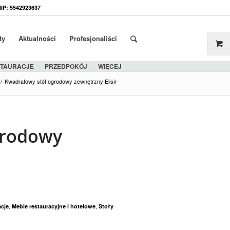
NIP: 5542923637
ty
Aktualności
Profesjonaliści
STAURACJE
PRZEDPOKÓJ
WIĘCEJ
/
Kwadratowy stół ogrodowy zewnętrzny Elisir
grodowy
,
,
acje
Meble restauracyjne i hotelowe
Stoły