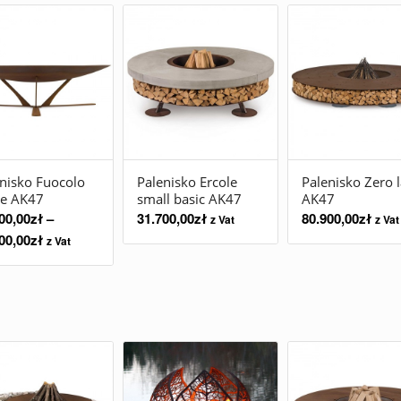
nisko Fuocolo
Palenisko Ercole
Palenisko Zero 
ge AK47
small basic AK47
AK47
00,00
zł
–
31.700,00
zł
80.900,00
zł
z Vat
z Vat
00,00
zł
z Vat