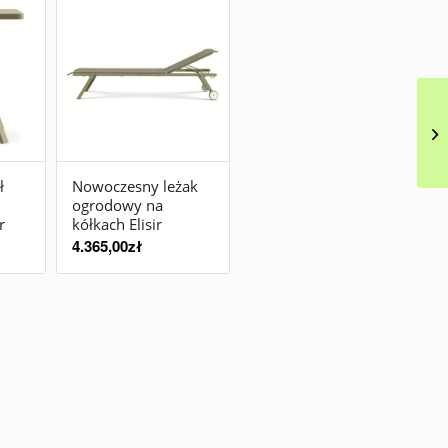
ł
Nowoczesny leżak
ogrodowy na
r
kółkach Elisir
4.365,00
zł