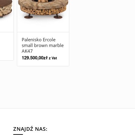
Palenisko Ercole
small brown marble
AK47
129.500,00
zł
z Vat
ZNAJDŹ NAS: