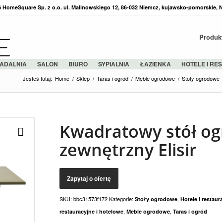
36 HomeSquare Sp. z o.o. ul. Malinowskiego 12, 86-032 Niemcz, kujawsko-pomorskie, 
Produk
ADALNIA
SALON
BIURO
SYPIALNIA
ŁAZIENKA
HOTELE I RE
Jesteś tutaj:
Home
/
Sklep
/
Taras i ogród
/
Meble ogrodowe
/
Stoły ogrodowe
Kwadratowy stół o
zewnętrzny Elisir
SKU:
bbc31573f172
Kategorie:
,
Stoły ogrodowe
Hotele i restaur
,
,
restauracyjne i hotelowe
Meble ogrodowe
Taras i ogród