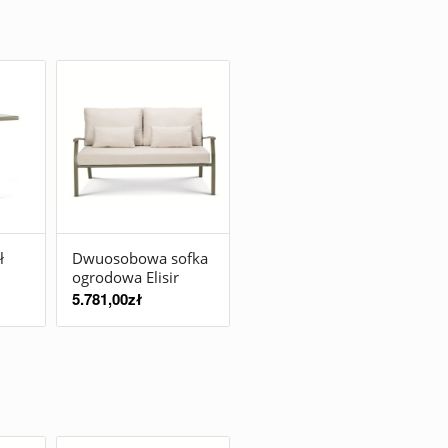
ł
Dwuosobowa sofka
ogrodowa Elisir
5.781,00
zł