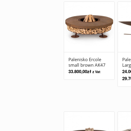
Palenisko Ercole
Pale
small brown AK47
Lar
33.800,00
zł
24.0
z Vat
29.7