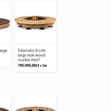
large
Palenisko Ercole
large teak wood
marble AK47
195.000,00
zł
z Vat