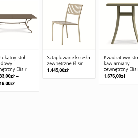
tokątny stół
Sztaplowane krzesła
Kwadratowy stó
odowy
zewnętrzne Elisir
kawiarniany
ętrzny Elisir
zewnętrzny Elisi
1.445,00
zł
83,00
zł
–
1.676,00
zł
18,00
zł