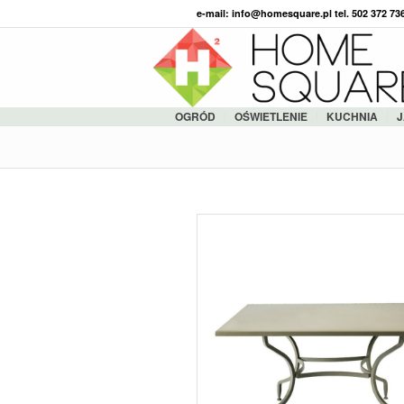
e-mail: info@homesquare.pl tel. 502 372 7
OGRÓD
OŚWIETLENIE
KUCHNIA
J