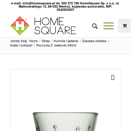
e-mail: info@homesquare.pl tel. 502 372 736 HomeSquare Sp. z o.o. ul.
Malinowskiego 12, 86-032 Niemcz, kujawsko-pomorskie, NIP:
5542923637
Jesteś tutaj:
Home
/
Sklep
/
Kuchnia i jadalnia
/
Zastawa stołowa
/
Kubki i szklanki
/
Pszczoła Z. kieliszek 240ml