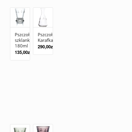
Pszczoła
Pszczoła
szklanka
Karafka
180ml
290,00
zł
135,00
zł