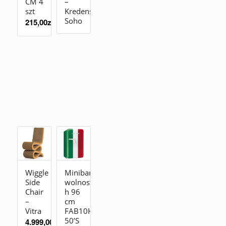
CM 4
–
szt
Kredens
Soho
215,00
zł
Wiggle
Minibar
Side
wolnostojąca
Chair
h 96
–
cm
Vitra
FAB10HRDIT2
50’S
4.999,00
zł