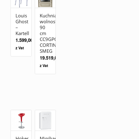
Louis
Kuchnia
Ghost
wolnostojąca
–
90
Kartell
cm
CC9GPO
1.599,00
zł
CORTINA
z Vat
SMEG
19.519,00
zł
z Vat
Hoker
Minibar