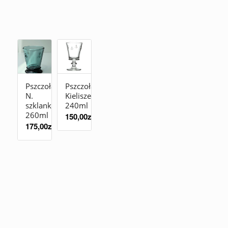
Pszczoła
Pszczoła
N.
Kieliszek
szklanka
240ml
260ml
150,00
zł
175,00
zł