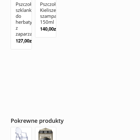
Pszczoła
Pszczoła
szklanka
Kieliszek
do
szampan
herbaty
150ml
z
140,00
zł
zaparzaczem
127,00
zł
Pokrewne produkty