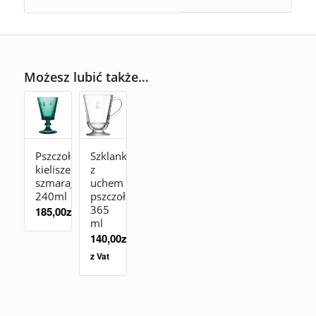
Możesz lubić także…
Pszczoła
Szklanka
kieliszek
z
szmaragd
uchem
240ml
pszczoła
365
185,00
zł
ml
140,00
zł
z Vat