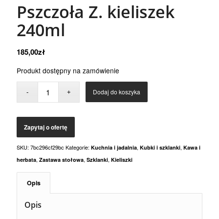
Pszczoła Z. kieliszek
240ml
185,00
zł
Produkt dostępny na zamówienie
Dodaj do koszyka
SKU:
7bc296cf29bc
Kategorie:
,
,
Kuchnia i jadalnia
Kubki i szklanki
Kawa i
,
,
,
herbata
Zastawa stołowa
Szklanki
Kieliszki
Opis
Opis