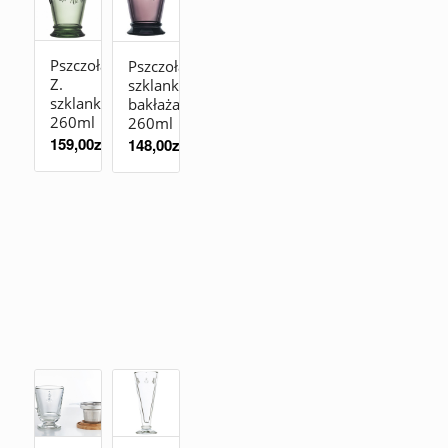
Pszczoła
Pszczoła
Z.
szklanka
szklanka
bakłażan
260ml
260ml
159,00
zł
148,00
zł