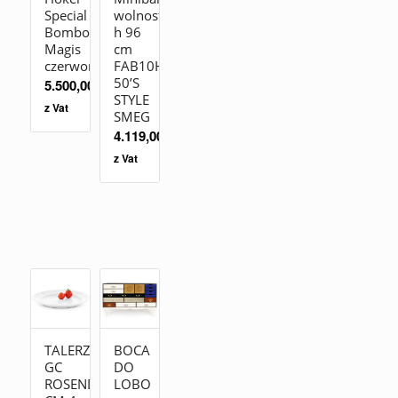
Special
wolnostojąca
Bombo
h 96
Magis
cm
czerwony
FAB10HRWH2
50’S
5.500,00
zł
STYLE
z Vat
SMEG
4.119,00
zł
z Vat
TALERZ
BOCA
GC
DO
ROSENDAHL19
LOBO