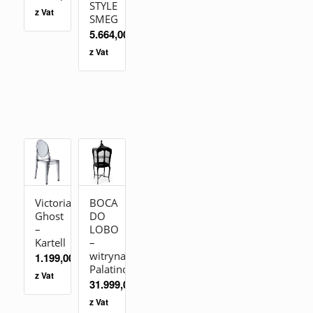
STYLE
z Vat
SMEG
5.664,00
zł
z Vat
Victoria
BOCA
Ghost
DO
–
LOBO
Kartell
–
witryna
1.199,00
zł
Palatino
z Vat
31.999,00
zł
z Vat