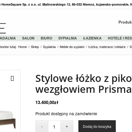
36 HomeSquare Sp. z o.o. ul. Malinowskiego 12, 86-032 Niemcz, kujawsko-pomorskie, 
Produk
ADALNIA
SALON
BIURO
SYPIALNIA
ŁAZIENKA
HOTELE I RE
Jesteś tutaj:
Home
/
Sklep
/
Sypialnia
/
Meble do sypialni
/
Łóżka, materace i stelaże
/
S
Stylowe łóżko z pi
wezgłowiem Prisma
13.400,00
zł
Produkt dostępny na zamówienie
Dodaj do koszyka