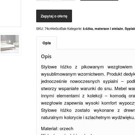
SKU:
74c44e0cd5ab
Kategorie:
,
Łóżka, materace i stelaże
Sypial
Opis
Opis
Stylowe łóżko z pikowanym wezgłowiem
wysublimowanym wzornictwem. Produkt dedyku
jednocześnie nowoczesnych sypialni – podkr
stworzy wspaniałe warunki do snu. Mebel wa
innymi elementami z kolekcji – komodą or
wezgłowie zapewnia wysoki komfort wypoczy
Stylowe łóżko zostało wykonane z drew
naturalnym kolorycie i szlachetnym wydźwięku.
Materiał: orzech