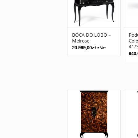
BOCA DO LOBO –
Pod
Melrose
Colo
41/
20.999,00
zł
z Vat
940,