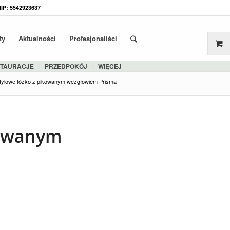
NIP: 5542923637
ty
Aktualności
Profesjonaliści
STAURACJE
PRZEDPOKÓJ
WIĘCEJ
tylowe łóżko z pikowanym wezgłowiem Prisma
kowanym