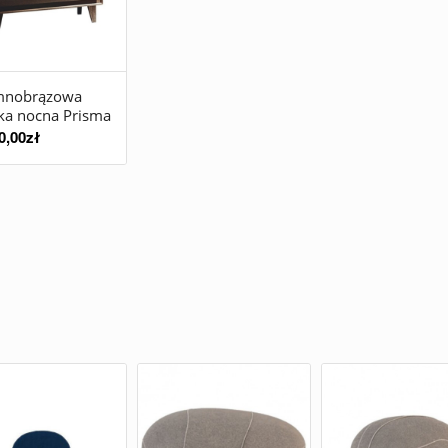
mnobrązowa
ka nocna Prisma
0,00
zł