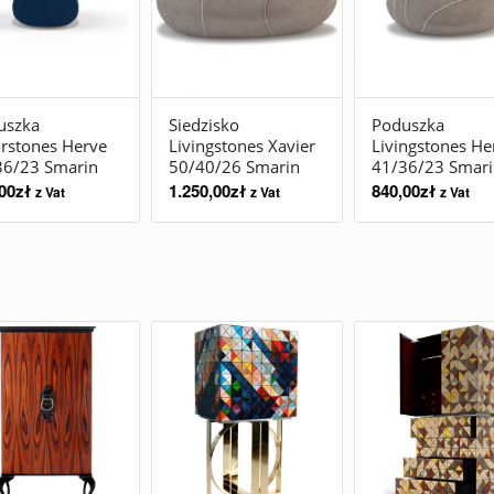
uszka
Siedzisko
Poduszka
rstones Herve
Livingstones Xavier
Livingstones He
36/23 Smarin
50/40/26 Smarin
41/36/23 Smari
00
zł
1.250,00
zł
840,00
zł
z Vat
z Vat
z Vat