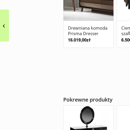
Owalny stół w
orientalnym stylu
Drewniana komoda
Cie
Shanghai
Prisma Dresser
szaf
16.019,00
zł
6.50
Pokrewne produkty