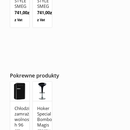
STYLE
STYLE
SMEG
SMEG
741,00
zł
741,00
zł
z Vat
z Vat
Pokrewne produkty
Chłodziarko-
Hoker
zamrażarka
Special
wolnostojąca
Bombo
h 96
Magis