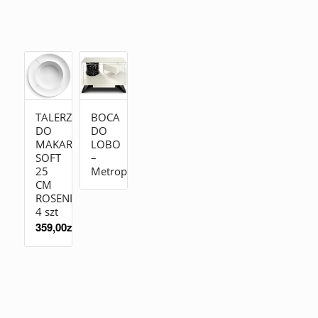
TALERZ
BOCA
DO
DO
MAKARONU
LOBO
SOFT
–
25
Metropolitan
CM
ROSENDAHL
4 szt
359,00
zł