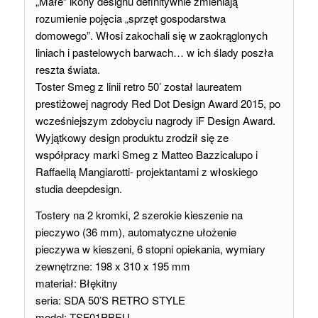
„Małe” ikony designu definitywnie zmieniają
rozumienie pojęcia „sprzęt gospodarstwa
domowego”. Włosi zakochali się w zaokrąglonych
liniach i pastelowych barwach… w ich ślady poszła
reszta świata.
Toster Smeg z linii retro 50’ został laureatem
prestiżowej nagrody Red Dot Design Award 2015, po
wcześniejszym zdobyciu nagrody iF Design Award.
Wyjątkowy design produktu zrodził się ze
współpracy marki Smeg z Matteo Bazzicalupo i
Raffaellą Mangiarotti- projektantami z włoskiego
studia deepdesign.
Tostery na 2 kromki, 2 szerokie kieszenie na
pieczywo (36 mm), automatyczne ułożenie
pieczywa w kieszeni, 6 stopni opiekania, wymiary
zewnętrzne: 198 x 310 x 195 mm
materiał: Błękitny
seria: SDA 50’S RETRO STYLE
model: TSF01PBEU