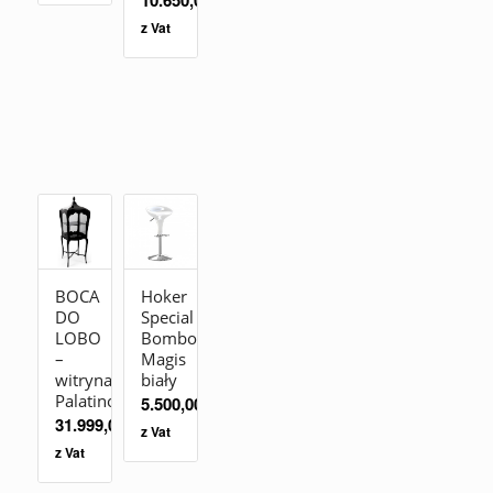
z Vat
BOCA
Hoker
DO
Special
LOBO
Bombo
–
Magis
witryna
biały
Palatino
5.500,00
zł
31.999,00
zł
z Vat
z Vat