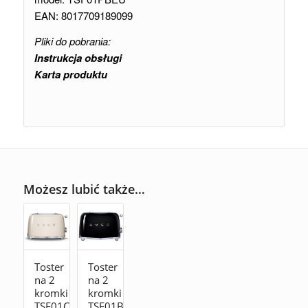
EAN: 8017709189099
Pliki do pobrania:
Instrukcja obsługi
Karta produktu
Możesz lubić także…
Toster
Toster
na 2
na 2
kromki
kromki
TSF01CREU
TSF01BLEU