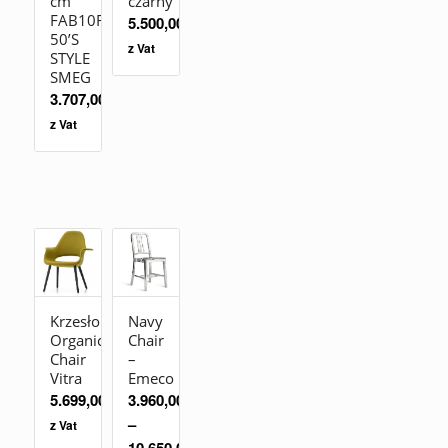
cm
czarny
FAB10RBL2
5.500,00
zł
50’S
z Vat
STYLE
SMEG
3.707,00
zł
z Vat
Krzesło
Navy
Organic
Chair
Chair
–
Vitra
Emeco
5.699,00
zł
3.960,00
zł
–
z Vat
10.650,00
zł