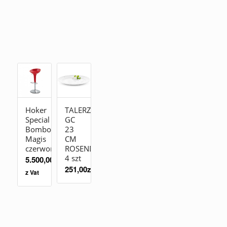
Hoker
TALERZ
Special
GC
Bombo
23
Magis
CM
czerwony
ROSENDAHL
4 szt
5.500,00
zł
251,00
zł
z Vat