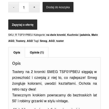
Dodaj do koszyka
SKU:
R TSF01PBEU
Kategorie:
,
,
na dwie kromki
Kuchnia i jadalnia
Małe
,
,
Tagi:
,
,
AGD
Tostery
AGD
Smeg
AGD
toster
Opis
Opinie (1)
Opis
Tostery na 2 kromki SMEG TSF01PBEU sięgają w
przeszłość i czerpią z niej to, co najlepsze! Smeg
żongluje kolorami, uwodzi kształtami. Ochota na
retro razy dwa!
Tanecznym krokiem powracamy do beztroskich lat
50’ i robimy grzanki w stylu vintage.