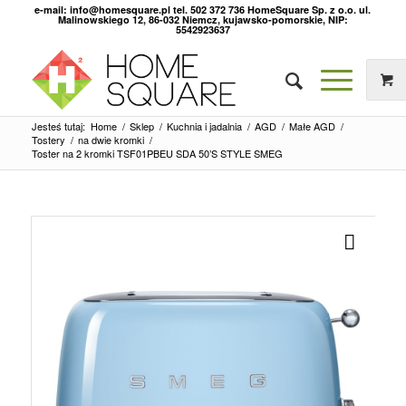
e-mail: info@homesquare.pl tel. 502 372 736 HomeSquare Sp. z o.o. ul.
Malinowskiego 12, 86-032 Niemcz, kujawsko-pomorskie, NIP:
5542923637
Jesteś tutaj:
Home
/
Sklep
/
Kuchnia i jadalnia
/
AGD
/
Małe AGD
/
Tostery
/
na dwie kromki
/
Toster na 2 kromki TSF01PBEU SDA 50’S STYLE SMEG