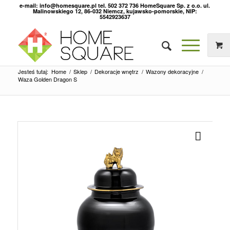
e-mail: info@homesquare.pl tel. 502 372 736 HomeSquare Sp. z o.o. ul.
Malinowskiego 12, 86-032 Niemcz, kujawsko-pomorskie, NIP:
5542923637
Jesteś tutaj:
Home
/
Sklep
/
Dekoracje wnętrz
/
Wazony dekoracyjne
/
Waza Golden Dragon S