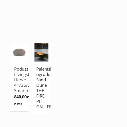
Poduszka
Palenisko
Livingstones
ogrodowe
Herve
Sand
41/36/23
Dune
Smarin
THE
FIRE
840,00
zł
PIT
z Vat
GALLERY