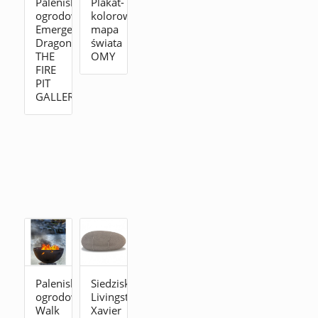
Palenisko
Plakat-
ogrodowe
kolorowanka
Emergence
mapa
Dragon
świata
THE
OMY
FIRE
PIT
GALLERY
Palenisko
Siedzisko
ogrodowe
Livingstones
Walk
Xavier