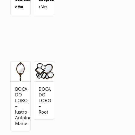
z Vat
z Vat
BOCA
BOCA
DO
DO
LOBO
LOBO
–
–
lustro
Root
Antoinette
Marie