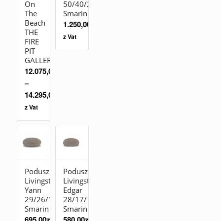
On
50/40/26
The
Smarin
Beach
1.250,00
zł
THE
z Vat
FIRE
PIT
GALLERY
12.075,00
zł
–
14.295,00
zł
z Vat
Poduszka
Poduszka
Livingstones
Livingstones
Yann
Edgar
29/26/10
28/17/15
Smarin
Smarin
695,00
zł
580,00
zł