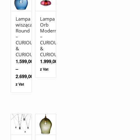
Lampa
Lampa
wisząca
Orb
Round
Modern
–
–
CURIOUSA
CURIOUSA
&
&
CURIOUSA
CURIOUSA
1.599,00
zł
1.999,00
zł
–
z Vat
2.699,00
zł
z Vat