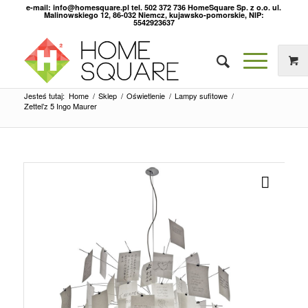
e-mail: info@homesquare.pl tel. 502 372 736 HomeSquare Sp. z o.o. ul.
Malinowskiego 12, 86-032 Niemcz, kujawsko-pomorskie, NIP:
5542923637
Jesteś tutaj:
Home
/
Sklep
/
Oświetlenie
/
Lampy sufitowe
/
Zettel’z 5 Ingo Maurer