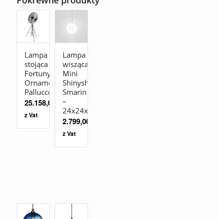
Pokrewne produkty
Lampa
Lampa
stojąca
wisząca
Fortuny
Mini
Ornaments
Shinyshadows
Pallucco
Smarin
–
25.158,00
zł
24x24x4cm
z Vat
2.799,00
zł
z Vat