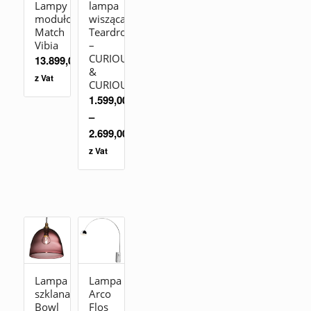
Lampy
lampa
modułowe
wisząca
Match
Teardrop
Vibia
–
CURIOUSA
13.899,00
zł
&
z Vat
CURIOUSA
1.599,00
zł
–
2.699,00
zł
z Vat
Lampa
Lampa
szklana
Arco
Bowl
Flos