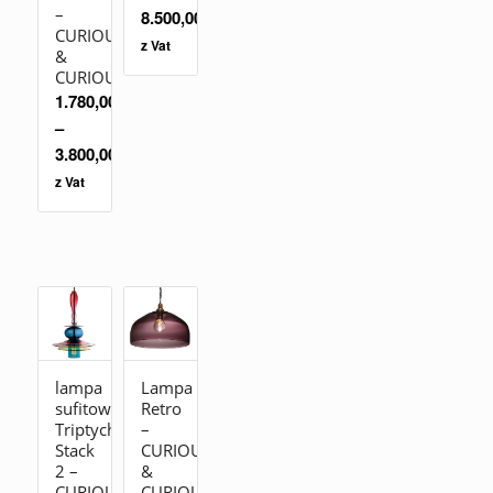
–
8.500,00
zł
CURIOUSA
z Vat
&
CURIOUSA
1.780,00
zł
–
3.800,00
zł
z Vat
lampa
Lampa
sufitowa
Retro
Triptych
–
Stack
CURIOUSA
2 –
&
CURIOUSA
CURIOUSA