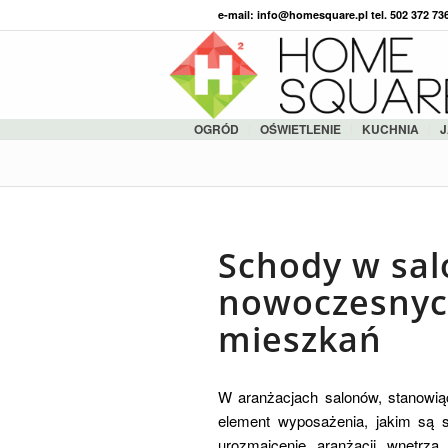
e-mail: info@homesquare.pl tel. 502 372 7
OGRÓD
OŚWIETLENIE
KUCHNIA
J
Schody w sal
nowoczesnyc
mieszkań
W aranżacjach salonów, stanowią
element wyposażenia, jakim są
urozmaicenie aranżacji wnętrza