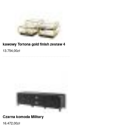
kawowy Tortona gold finish zestaw 4
13.754,00
zł
Czarna komoda Military
16.472,00
zł