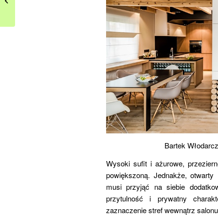
gotowe na święta
Bartek Włodarcz
Wysoki sufit i ażurowe, przezier
powiększoną. Jednakże, otwarty
musi przyjąć na siebie dodatk
przytulność i prywatny charak
zaznaczenie stref wewnątrz salonu