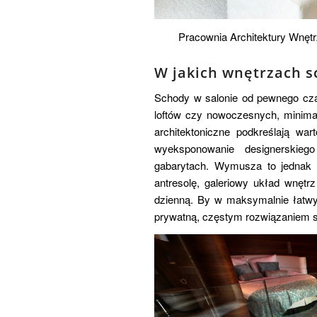
Pracownia Architektury Wnę
W jakich wnętrzach s
Schody w salonie od pewnego cza
loftów czy nowoczesnych, minima
architektoniczne podkreślają war
wyeksponowanie designerskiego
gabarytach. Wymusza to jednak n
antresolę, galeriowy układ wnętr
dzienną. By w maksymalnie łatwy
prywatną, częstym rozwiązaniem st