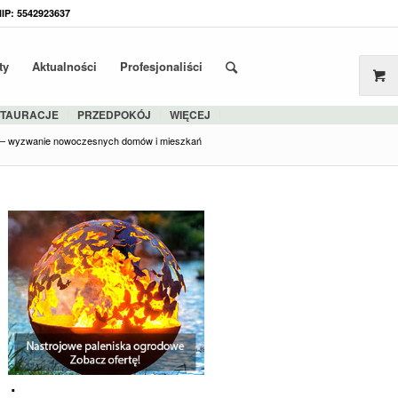
NIP: 5542923637
ty
Aktualności
Profesjonaliści
STAURACJE
PRZEDPOKÓJ
WIĘCEJ
e – wyzwanie nowoczesnych domów i mieszkań