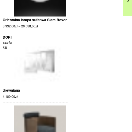
Orientalna lampa sufitowa Siam Bover
3.932,00
zł
–
20.038,00
zł
DORI
szafa
5D
drewniana
4.100,00
zł