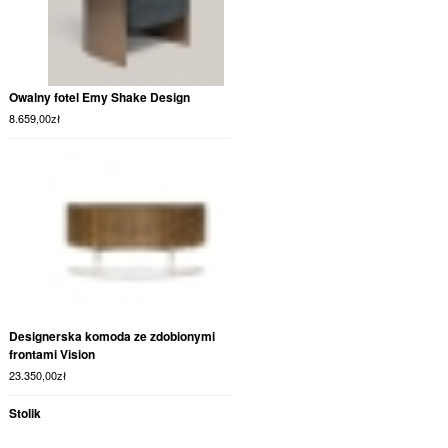
Owalny fotel Emy Shake Design
8.659,00
zł
Designerska komoda ze zdobionymi
frontami Vision
23.350,00
zł
Stolik