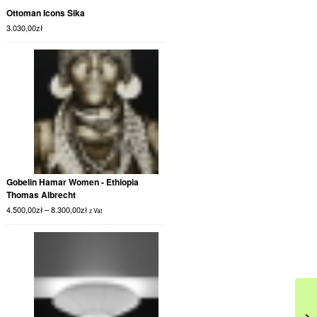
Ottoman Icons Sika
3.030,00
zł
Gobelin Hamar Women - Ethiopia
Thomas Albrecht
4.500,00
zł
–
8.300,00
zł
z Vat