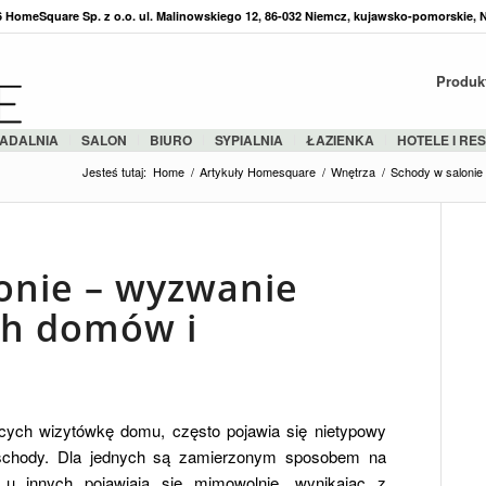
36 HomeSquare Sp. z o.o. ul. Malinowskiego 12, 86-032 Niemcz, kujawsko-pomorskie, 
Produk
ADALNIA
SALON
BIURO
SYPIALNIA
ŁAZIENKA
HOTELE I RE
Jesteś tutaj:
Home
/
Artykuły Homesquare
/
Wnętrza
/
Schody w saloni
onie – wyzwanie
h domów i
cych wizytówkę domu, często pojawia się nietypowy
 schody. Dla jednych są zamierzonym sposobem na
, u innych pojawiają się mimowolnie, wynikając z