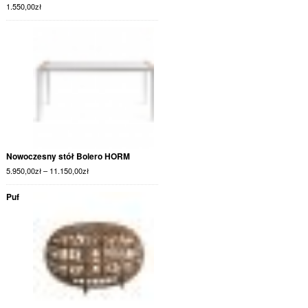
1.550,00
zł
Nowoczesny stół Bolero HORM
5.950,00
zł
–
11.150,00
zł
Puf