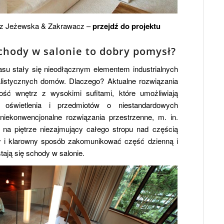
trz Jeżewska & Zakrawacz –
przejdź do projektu
chody w salonie to dobry pomysł?
su stały się nieodłącznym elementem industrialnych
listycznych domów. Dlaczego? Aktualne rozwiązania
tość wnętrz z wysokimi sufitami, które umożliwiają
 oświetlenia i przedmiotów o niestandardowych
iekonwencjonalne rozwiązania przestrzenne, m. in.
z na piętrze niezajmujący całego stropu nad częścią
 i klarowny sposób zakomunikować część dzienną i
ają się schody w salonie.