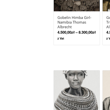
Gobelin Himba Girl-
G
Namibia Thomas
Tr
Albrecht
Al
4.500,00
zł
–
8.300,00
zł
4.
z Vat
z 