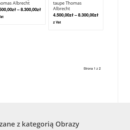
homas Albrecht
taupe Thomas
Albrecht
500,00
zł
–
8.300,00
zł
4.500,00
zł
–
8.300,00
zł
Vat
z Vat
Strona 1 z 2
ązane z kategorią Obrazy