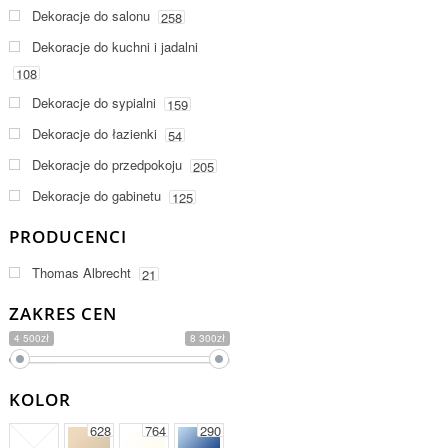
Dekoracje do salonu
258
Dekoracje do kuchni i jadalni
108
Dekoracje do sypialni
159
Dekoracje do łazienki
54
Dekoracje do przedpokoju
205
Dekoracje do gabinetu
125
PRODUCENCI
Thomas Albrecht
21
ZAKRES CEN
4 500zł
8 300zł
KOLOR
628
764
290