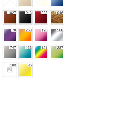
1027
913
223
946
78
263
120
568
747
133
121
287
103
96