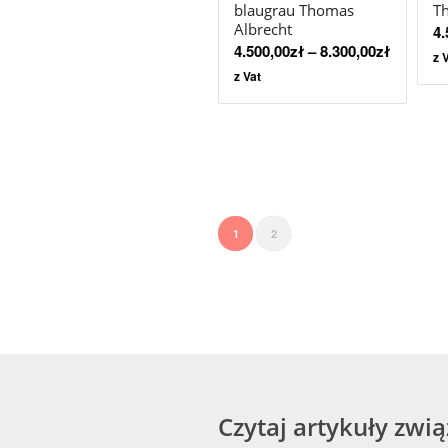
blaugrau Thomas
T
Albrecht
4.
4.500,00
zł
–
8.300,00
zł
z 
z Vat
1
2
Czytaj artykuły zwi