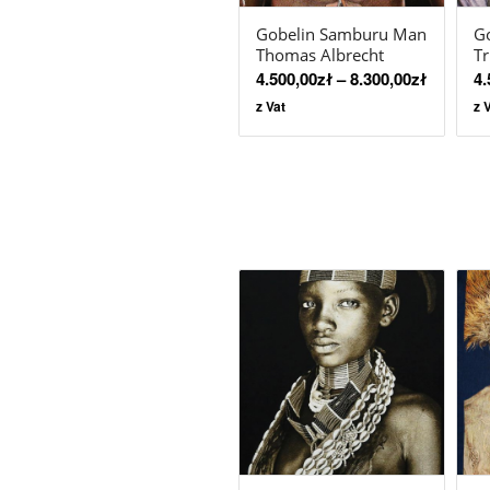
Gobelin Samburu Man
Go
Thomas Albrecht
Tr
4.500,00
zł
–
8.300,00
zł
4.
z Vat
z 