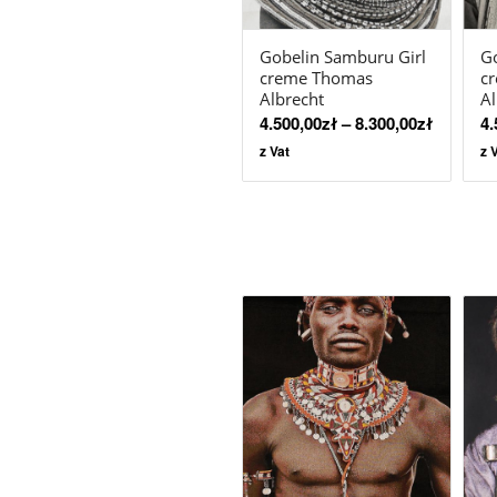
Gobelin Samburu Girl
G
creme Thomas
c
Albrecht
Al
4.500,00
zł
–
8.300,00
zł
4.
z Vat
z 