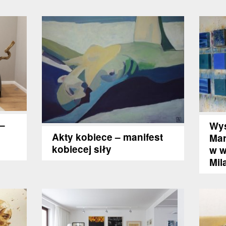
–
Wys
Akty kobiece – manifest
Mar
kobiecej siły
w w
Mil