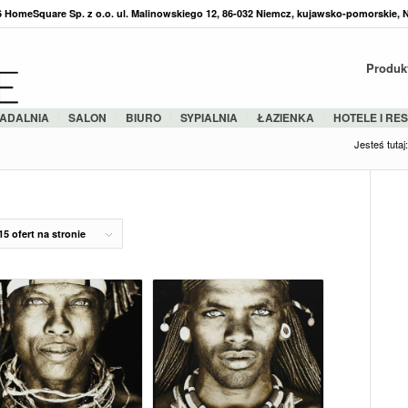
36 HomeSquare Sp. z o.o. ul. Malinowskiego 12, 86-032 Niemcz, kujawsko-pomorskie, 
Produk
ADALNIA
SALON
BIURO
SYPIALNIA
ŁAZIENKA
HOTELE I RE
Jesteś tutaj:
15 ofert na stronie