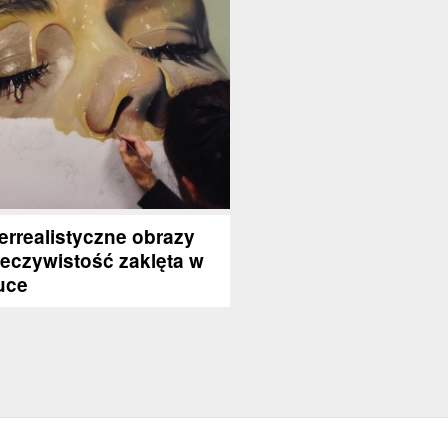
errealistyczne obrazy
zeczywistość zaklęta w
uce