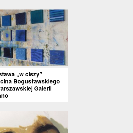
tawa „w ciszy”
cina Bogusławskiego
arszawskiej Galerii
ano