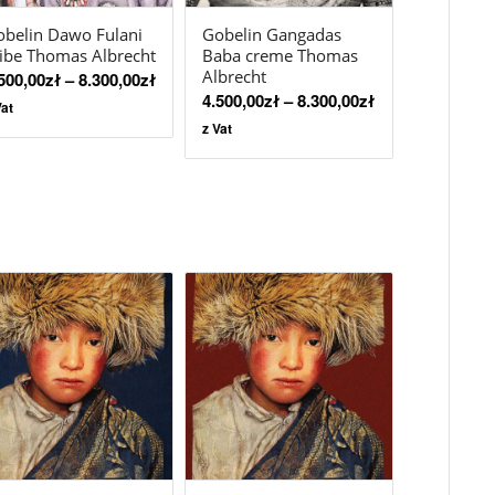
belin Dawo Fulani
Gobelin Gangadas
ibe Thomas Albrecht
Baba creme Thomas
Albrecht
500,00
zł
–
8.300,00
zł
4.500,00
zł
–
8.300,00
zł
Vat
z Vat