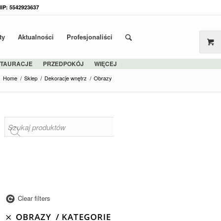
NIP: 5542923637
ty
Aktualności
Profesjonaliści
STAURACJE
PRZEDPOKÓJ
WIĘCEJ
Home
/
Sklep
/
Dekoracje wnętrz
/
Obrazy
Clear filters
OBRAZY
KATEGORIE