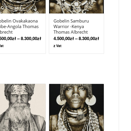
obelin Ovakakaona
Gobelin Samburu
ibe-Angola Thomas
Warrior -Kenya
brecht
Thomas Albrecht
500,00
zł
–
8.300,00
zł
4.500,00
zł
–
8.300,00
zł
Vat
z Vat