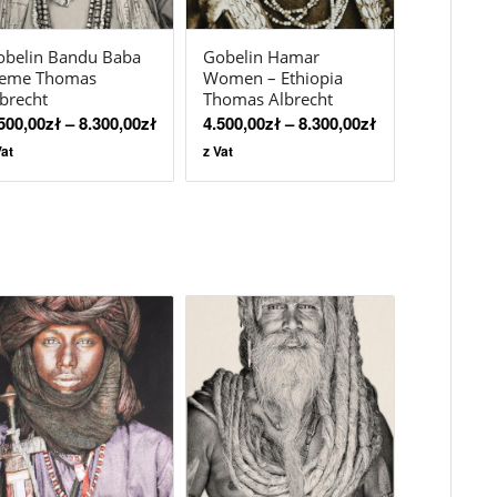
obelin Bandu Baba
Gobelin Hamar
reme Thomas
Women – Ethiopia
brecht
Thomas Albrecht
500,00
zł
–
8.300,00
zł
4.500,00
zł
–
8.300,00
zł
Vat
z Vat