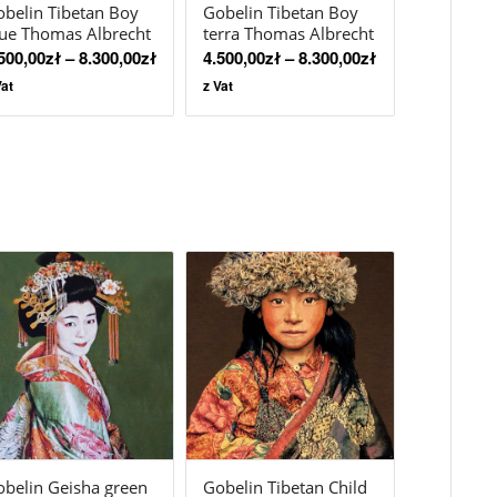
belin Tibetan Boy
Gobelin Tibetan Boy
ue Thomas Albrecht
terra Thomas Albrecht
500,00
zł
–
8.300,00
zł
4.500,00
zł
–
8.300,00
zł
Vat
z Vat
belin Geisha green
Gobelin Tibetan Child