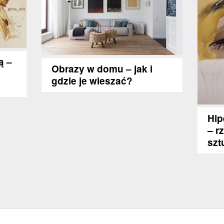
ą –
Obrazy w domu – jak i
gdzie je wieszać?
Hip
– r
szt