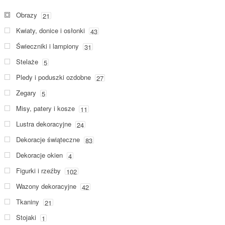
Obrazy
21
Kwiaty, donice i osłonki
43
Świeczniki i lampiony
31
Stelaże
5
Pledy i poduszki ozdobne
27
Zegary
5
Misy, patery i kosze
11
Lustra dekoracyjne
24
Dekoracje świąteczne
83
Dekoracje okien
4
Figurki i rzeźby
102
Wazony dekoracyjne
42
Tkaniny
21
Stojaki
1