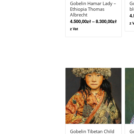
Gobelin Hamar Lady –
Go
Ethiopia Thomas
bl
Albrecht
4.
4.500,00
zł
–
8.300,00
zł
z 
z Vat
Gobelin Tibetan Child
Go