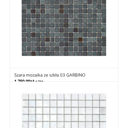
Szara mozaika ze szkła 03 GARBINO
1.750,00
zł
z Vat