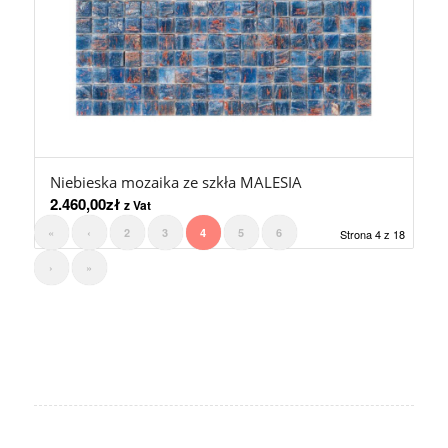
Niebieska mozaika ze szkła MALESIA
2.460,00
zł
z Vat
«
‹
2
3
4
5
6
Strona 4 z 18
›
»