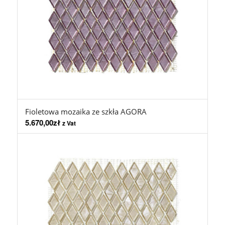
Fioletowa mozaika ze szkła AGORA
5.670,00
zł
z Vat