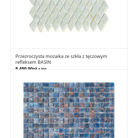
Przezroczysta mozaika ze szkła z tęczowym
refleksem BASIN
5.450,00
zł
z Vat