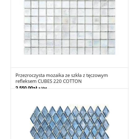
Przezroczysta mozaika ze szkła z tęczowym
refleksem CUBES 220 COTTON
2.550,00
zł
z Vat