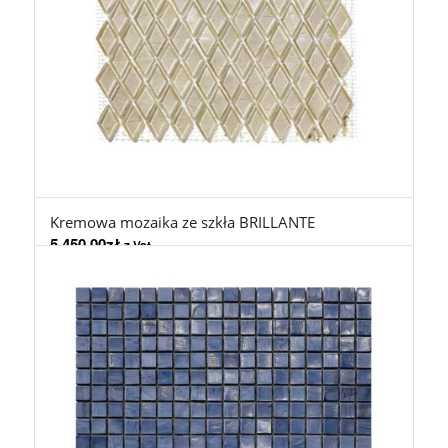
Kremowa mozaika ze szkła BRILLANTE
5.450,00
zł
z Vat