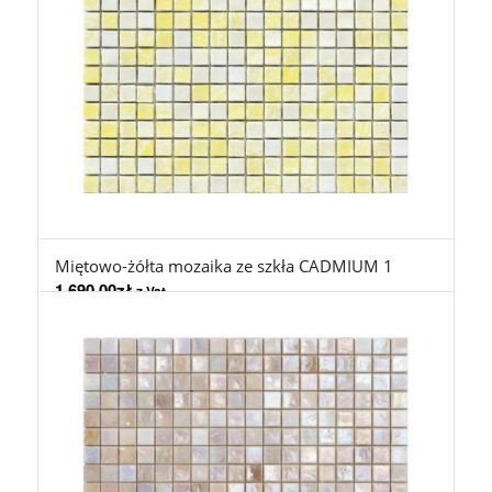
Miętowo-żółta mozaika ze szkła CADMIUM 1
1.690,00
zł
z Vat