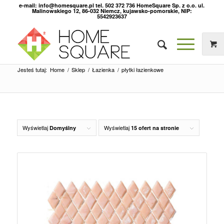
e-mail: info@homesquare.pl tel. 502 372 736 HomeSquare Sp. z o.o. ul.
Malinowskiego 12, 86-032 Niemcz, kujawsko-pomorskie, NIP:
5542923637
Jesteś tutaj:
Home
/
Sklep
/
Łazienka
/
płytki łazienkowe
Wyświetlaj
Wyświetlaj
Domyślny
15 ofert na stronie