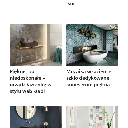
lśni
Piękne, bo
Mozaika w łazience –
niedoskonałe –
szkło dedykowane
urządź łazienkę w
koneserom piękna
stylu wabi-sabi