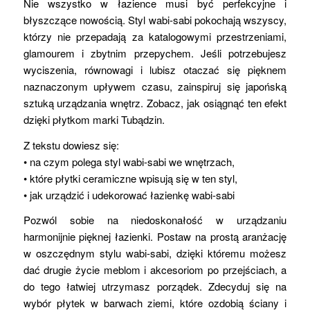
Nie wszystko w łazience musi być perfekcyjne i
błyszczące nowością. Styl wabi-sabi pokochają wszyscy,
którzy nie przepadają za katalogowymi przestrzeniami,
glamourem i zbytnim przepychem. Jeśli potrzebujesz
wyciszenia, równowagi i lubisz otaczać się pięknem
naznaczonym upływem czasu, zainspiruj się japońską
sztuką urządzania wnętrz. Zobacz, jak osiągnąć ten efekt
dzięki płytkom marki Tubądzin.
Z tekstu dowiesz się:
• na czym polega styl wabi-sabi we wnętrzach,
• które płytki ceramiczne wpisują się w ten styl,
• jak urządzić i udekorować łazienkę wabi-sabi
Pozwól sobie na niedoskonałość w urządzaniu
harmonijnie pięknej łazienki. Postaw na prostą aranżację
w oszczędnym stylu wabi-sabi, dzięki któremu możesz
dać drugie życie meblom i akcesoriom po przejściach, a
do tego łatwiej utrzymasz porządek. Zdecyduj się na
wybór płytek w barwach ziemi, które ozdobią ściany i