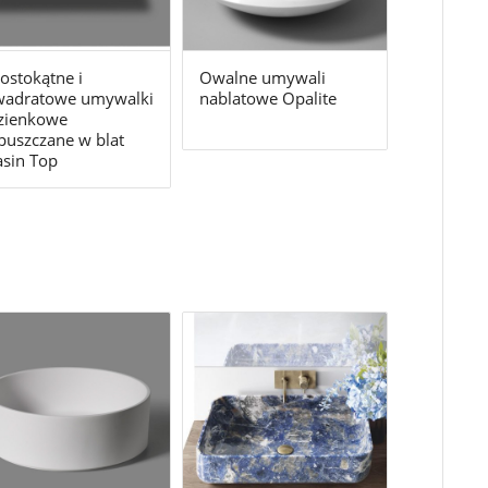
ostokątne i
Owalne umywali
wadratowe umywalki
nablatowe Opalite
zienkowe
uszczane w blat
sin Top