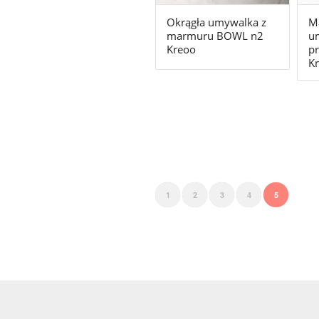
Okrągła umywalka z
M
marmuru BOWL n2
u
Kreoo
pr
K
1
2
3
4
5