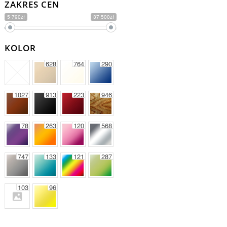
ZAKRES CEN
5 790zł
37 500zł
KOLOR
628
764
290
1027
913
223
946
78
263
120
568
747
133
121
287
103
96