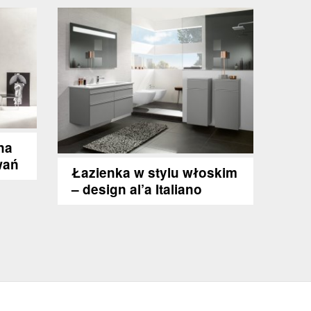
na
wań
Łazienka w stylu włoskim
– design al’a Italiano