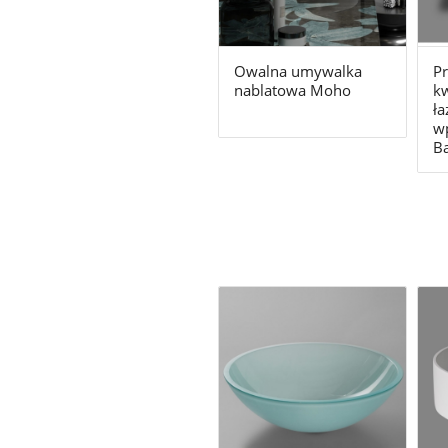
Owalna umywalka
Pr
nablatowa Moho
k
ła
wp
Ba