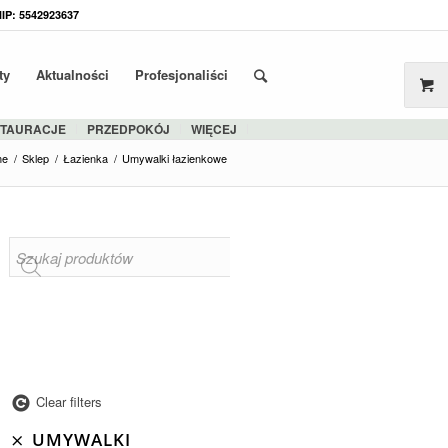
NIP: 5542923637
ty
Aktualności
Profesjonaliści
STAURACJE
PRZEDPOKÓJ
WIĘCEJ
me
/
Sklep
/
Łazienka
/
Umywalki łazienkowe
Clear filters
UMYWALKI