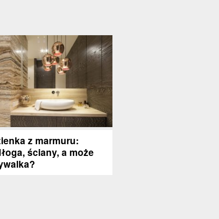
ienka z marmuru:
łoga, ściany, a może
ywalka?