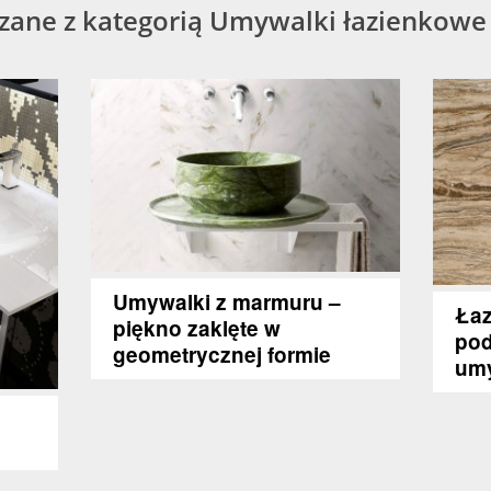
ązane z kategorią Umywalki łazienkowe
Umywalki z marmuru –
Łaz
piękno zaklęte w
pod
geometrycznej formie
um