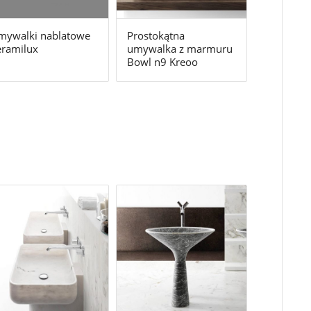
mywalki nablatowe
Prostokątna
eramilux
umywalka z marmuru
Bowl n9 Kreoo