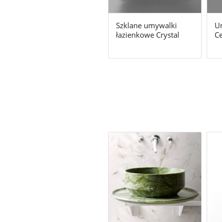
Szklane umywalki
U
łazienkowe Crystal
C