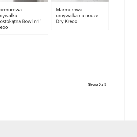
armurowa
Marmurowa
mywalka
umywalka na nodze
ostokątna Bowl n11
Dry Kreoo
reoo
Strona 5 z 5