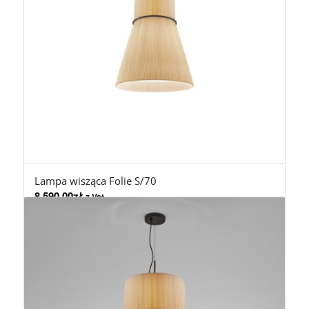
Lampa wisząca Folie S/70
8.590,00
zł
z Vat