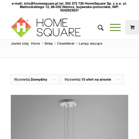
e-mail: info@homesquare.pl tel. 502 372 736 HomeSquare Sp. z o.o. ul.
Malinowskiego 12, 86-032 Niemcz, kujawsko-pomorskie, NIP:
5542923637
Jesteś tutaj:
Home
/
Sklep
/
Oświetlenie
/
Lampy wiszące
Wyświetlaj
Wyświetlaj
Domyślny
15 ofert na stronie