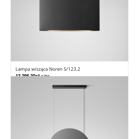
Lampa wisząca Noren S/123.2
13.296,30
zł
z Vat