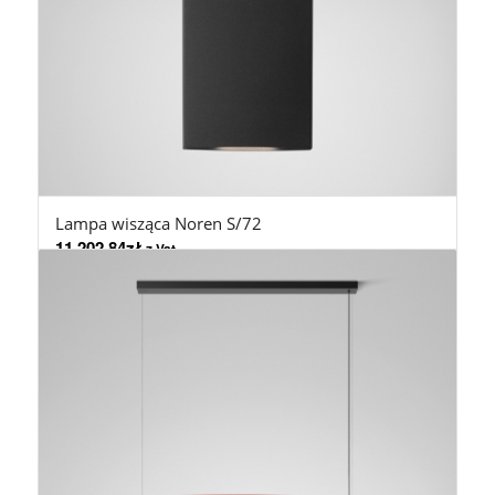
Lampa wisząca Noren S/72
11.202,84
zł
z Vat