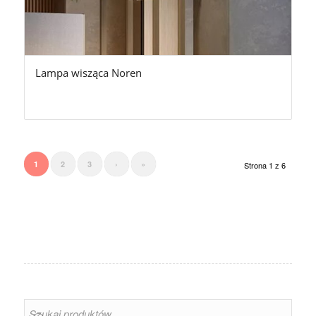
Lampa wisząca Noren
1
2
3
›
»
Strona 1 z 6