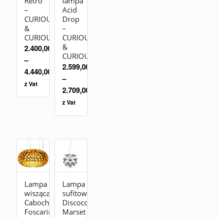
Retro
lampa
–
Acid
CURIOUSA
Drop
&
–
CURIOUSA
CURIOUSA
&
2.400,00
zł
CURIOUSA
–
2.599,00
zł
4.440,00
zł
–
z Vat
2.709,00
zł
z Vat
Lampa
Lampa
wisząca
sufitowa
Caboche
Discoco
Foscarini
Marset