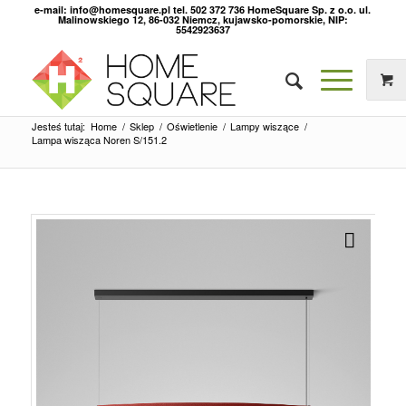
e-mail: info@homesquare.pl tel. 502 372 736 HomeSquare Sp. z o.o. ul.
Malinowskiego 12, 86-032 Niemcz, kujawsko-pomorskie, NIP:
5542923637
Jesteś tutaj:
Home
/
Sklep
/
Oświetlenie
/
Lampy wiszące
/
Lampa wisząca Noren S/151.2