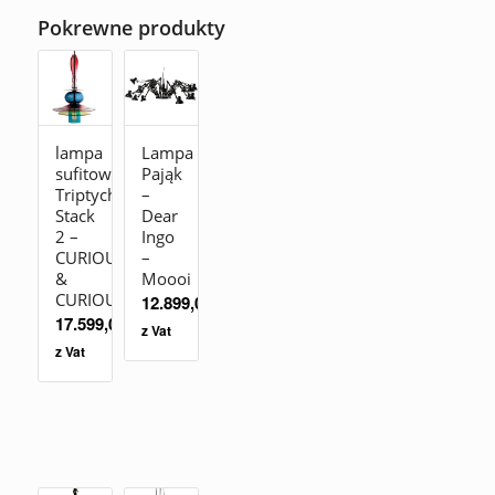
Pokrewne produkty
lampa
Lampa
sufitowa
Pająk
Triptych
–
Stack
Dear
2 –
Ingo
CURIOUSA
–
&
Moooi
CURIOUSA
12.899,00
zł
17.599,00
zł
z Vat
z Vat