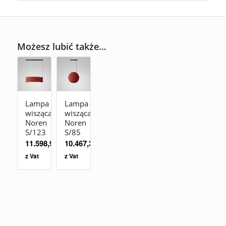
Możesz lubić także…
Lampa
Lampa
wisząca
wisząca
Noren
Noren
S/123
S/85
11.598,90
zł
10.467,30
zł
z Vat
z Vat