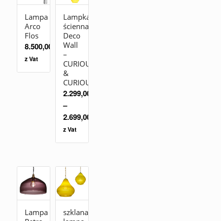
Lampa
Lampka
Arco
ścienna
Flos
Deco
Wall
8.500,00
zł
–
z Vat
CURIOUSA
&
CURIOUSA
2.299,00
zł
–
2.699,00
zł
z Vat
Lampa
szklana