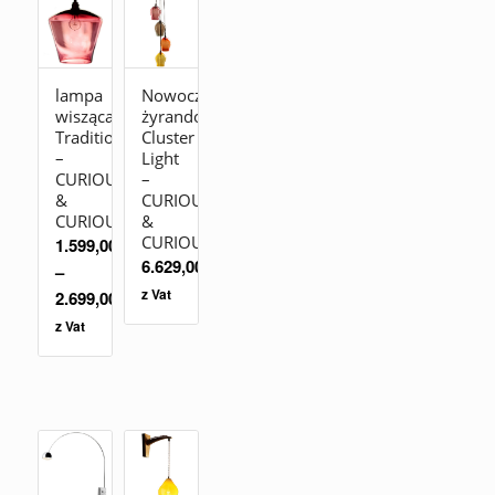
lampa
Nowoczesny
wisząca
żyrandol
Traditional
Cluster
–
Light
CURIOUSA
–
&
CURIOUSA
CURIOUSA
&
CURIOUSA
1.599,00
zł
6.629,00
zł
–
z Vat
2.699,00
zł
z Vat