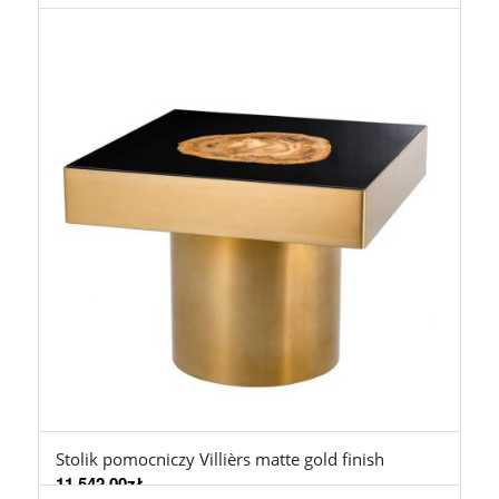
Stolik pomocniczy Villièrs matte gold finish
11.542,00
zł