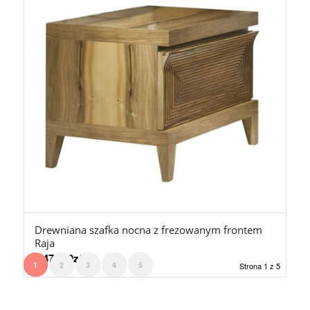
Drewniana szafka nocna z frezowanym frontem
Raja
5.470,00
zł
1
2
3
4
5
Strona 1 z 5