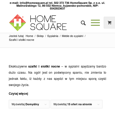
e-mail: info@homesquare.pl tel. 502 372 736 HomeSquare Sp. z o.o. ul.
Malinowskiego 12, 86-032 Niemcz, kujawsko-pomorskie, NIP:
5542923637
Jesteś tutaj:
Home
/
Sklep
/
Sypialnia
/
Meble do sypialni
/
Szafki i stoliki nocne
Ekskluzywne
szafki i stoliki nocne
– w sypialni spędzamy bardzo
dużo czasu. Na ogół jest on poświęcony spaniu, nie zmienia to
jednak faktu, iż każdy z nas spędzi w tym miejscu sporą część
swojego życia.
Czytaj więcej
Wyświetlaj
Wyświetlaj
Domyślny
15 ofert na stronie