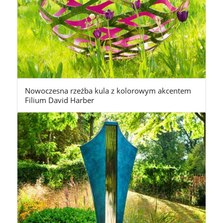
Nowoczesna rzeźba kula z kolorowym akcentem
Filium David Harber