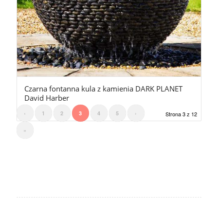
Czarna fontanna kula z kamienia DARK PLANET
David Harber
‹
1
2
3
4
5
›
Strona 3 z 12
»