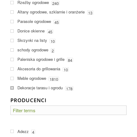
Rzeźby ogrodowe
240
Altany ogrodowe, szklarnie i oranżerie
13
Parasole ogrodowe
45
Donice okienne
45
Skrzynki na listy
10
schody ogrodowe
2
Paleniska ogrodowe i grille
84
Akcesoria do grillowania
10
Meble ogrodowe
1810
Dekoracje tarasu i ogrodu
178
PRODUCENCI
Adezz
4