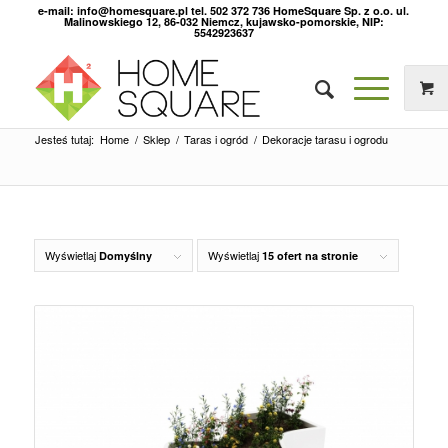
e-mail: info@homesquare.pl tel. 502 372 736 HomeSquare Sp. z o.o. ul.
Malinowskiego 12, 86-032 Niemcz, kujawsko-pomorskie, NIP:
5542923637
Jesteś tutaj:
Home
/
Sklep
/
Taras i ogród
/
Dekoracje tarasu i ogrodu
Wyświetlaj
Wyświetlaj
Domyślny
15 ofert na stronie