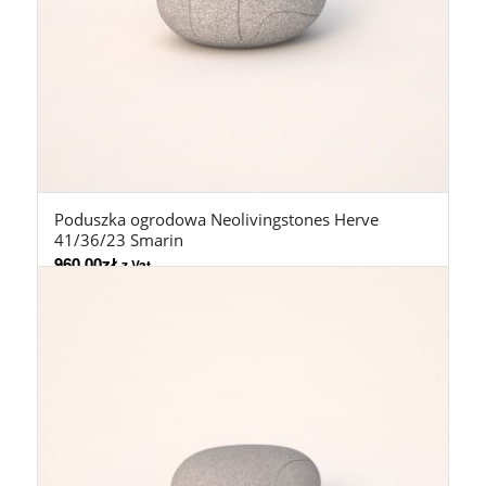
Poduszka ogrodowa Neolivingstones Herve
41/36/23 Smarin
960,00
zł
z Vat