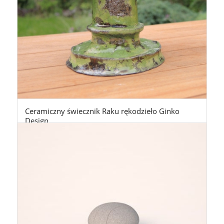
Ceramiczny świecznik Raku rękodzieło Ginko
Design
99,00
zł
z Vat