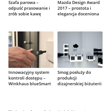
Szafa parowa –
Mazda Design Award
odpuść prasowanie i
2017 – prostota i
zrób sobie kawę
elegancja doceniona
Innowacyjny system
Smog posłuży do
kontroli dostępu –
produkcji
Winkhaus blueSmart
dizajnerskiej biżuterii