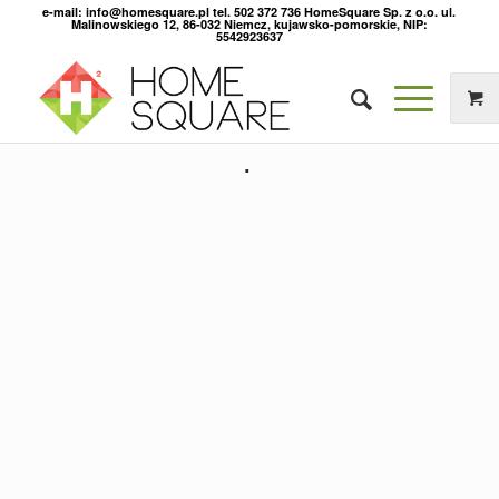
e-mail: info@homesquare.pl tel. 502 372 736 HomeSquare Sp. z o.o. ul.
Malinowskiego 12, 86-032 Niemcz, kujawsko-pomorskie, NIP:
5542923637