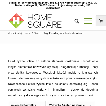
e-mail: info@homesquare.pl tel. 502 372 736 HomeSquare Sp. z o.o. ul.
Malinowskiego 12, 86-032 Niemcz, kujawsko-pomorskie, NIP:
5542923637
Jesteś tutaj:
Home
/
Sklep
/
Tag: Ekskluzywne fotele do salonu
Ekskluzywne fotele do salonu stanowią doskonale uzupełnienie
innych elementów bazowych stylowej i eleganckiej aranżacji – sofy
oraz stolika kawowego. Wysokiej jakości meble o klasycznych
formach dedykujemy wszystkim miłośnikom ponadczasowego szyku.
Nowoczesne i ekskluzywne fotele do salonu sprawdzą się u osób
ceniących wyraziste kształty i minimalizm – doskonale dopełnią
współczesną strefę wypoczynkową w przestronnym pomieszczeniu.
Wyświetlaj
Wyświetlaj
Domyślny
15 ofert na stronie