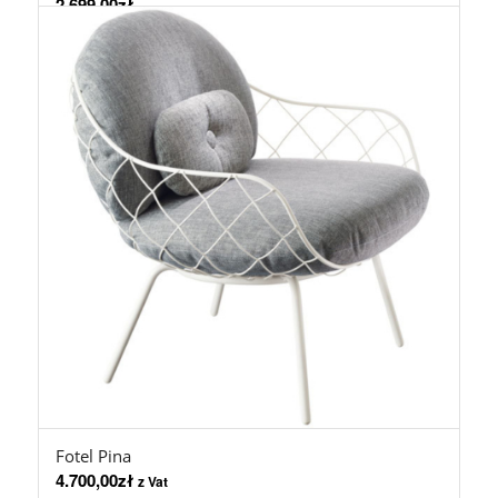
2.699,00
zł
Fotel Pina
4.700,00
zł
z Vat