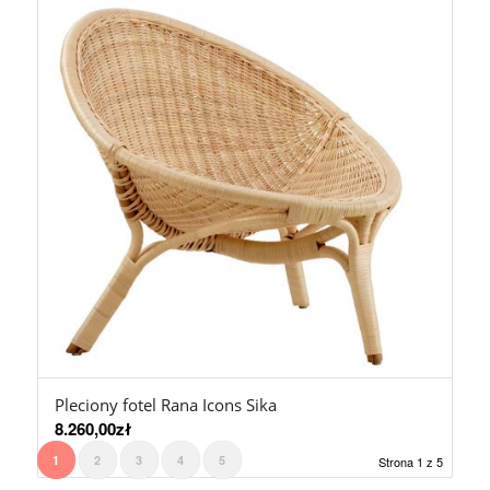
Pleciony fotel Rana Icons Sika
8.260,00
zł
1
2
3
4
5
Strona 1 z 5