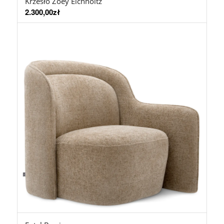
Krzesło Zoey Eichholtz
2.300,00
zł