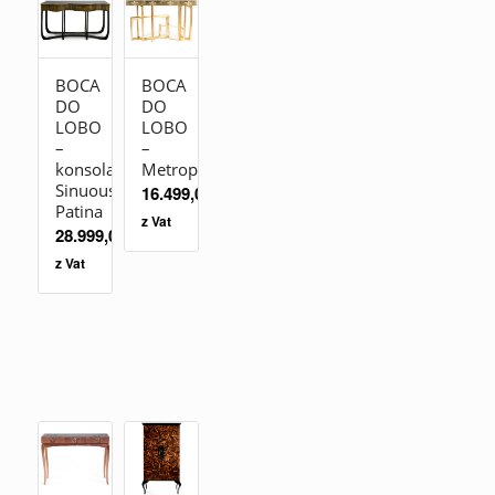
BOCA
BOCA
DO
DO
LOBO
LOBO
–
–
konsola
Metropolis
Sinuous
16.499,00
zł
Patina
z Vat
28.999,00
zł
z Vat