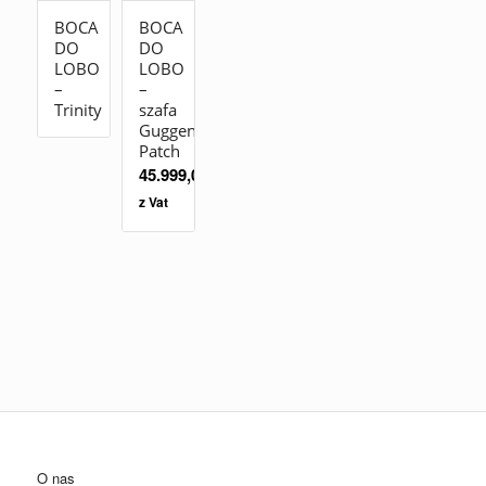
BOCA
BOCA
DO
DO
LOBO
LOBO
–
–
Trinity
szafa
Guggenheim
Patch
45.999,00
zł
z Vat
O nas