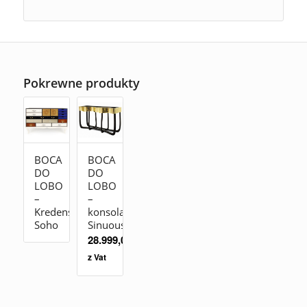
Pokrewne produkty
BOCA
BOCA
DO
DO
LOBO
LOBO
–
–
Kredens
konsola
Soho
Sinuous
28.999,00
zł
z Vat