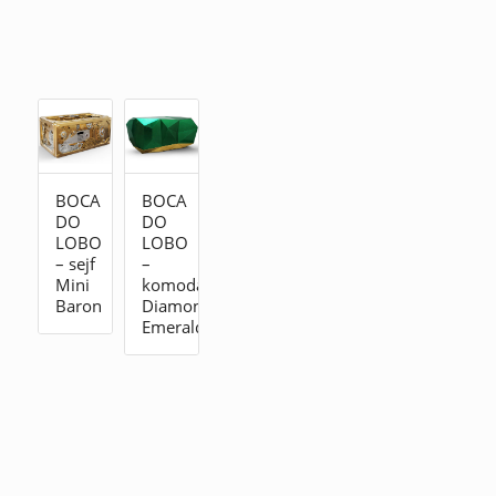
BOCA
BOCA
DO
DO
LOBO
LOBO
– sejf
–
Mini
komoda
Baron
Diamond
Emerald