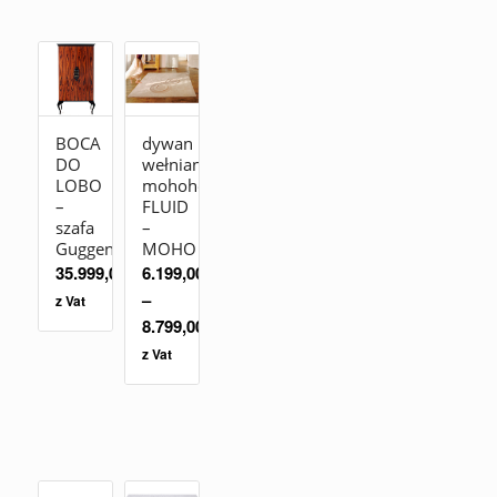
BOCA
dywan
DO
wełniany
LOBO
mohohej!
–
FLUID
szafa
–
Guggenheim
MOHO
35.999,00
zł
6.199,00
zł
–
z Vat
8.799,00
zł
z Vat