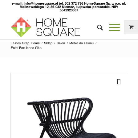
e-mail: info@homesquare.pl tel. 502 372 736 HomeSquare Sp. z o.o. ul.
Malinowskiego 12, 86-032 Niemcz, kujawsko-pomorskie, NIP:
5542923637
Jesteś tutaj:
Home
/
Sklep
/
Salon
/
Meble do salonu
/
Fotel Fox Icons Sika