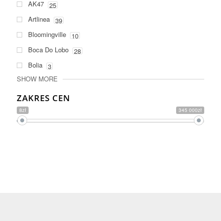
AK47
25
Artlinea
39
Bloomingville
10
Boca Do Lobo
28
Bolia
3
SHOW MORE
ZAKRES CEN
8zł
345 000zł